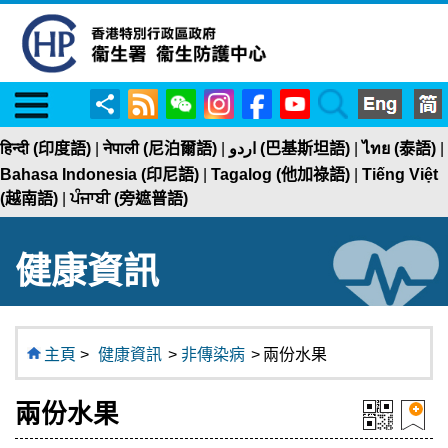
Menu
RSS
WeChat
Instagram
Facebook
YouTube
Search
分
享
हिन्दी (印度語)
|
नेपाली (尼泊爾語)
|
اردو (巴基斯坦語)
|
ไทย (泰語)
|
Bahasa Indonesia (印尼語)
|
Tagalog (他加祿語)
|
Tiếng Việt
(越南語)
|
ਪੰਜਾਬੀ (旁遮普語)
健康資訊
主頁
>
健康資訊
>
非傳染病
>
兩份水果
兩份水果