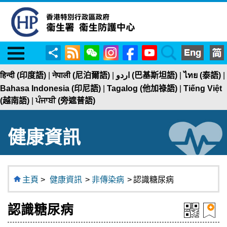
Menu
RSS
WeChat
Instagram
Facebook
YouTube
Search
分
享
हिन्दी (印度語)
|
नेपाली (尼泊爾語)
|
اردو (巴基斯坦語)
|
ไทย (泰語)
|
Bahasa Indonesia (印尼語)
|
Tagalog (他加祿語)
|
Tiếng Việt
(越南語)
|
ਪੰਜਾਬੀ (旁遮普語)
健康資訊
主頁
>
健康資訊
>
非傳染病
>
認識糖尿病
認識糖尿病