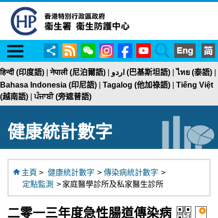
Menu
RSS
WeChat
Instagram
Facebook
YouTube
Search
分
享
हिन्दी (印度語)
|
नेपाली (尼泊爾語)
|
اردو (巴基斯坦語)
|
ไทย (泰語)
|
Bahasa Indonesia (印尼語)
|
Tagalog (他加祿語)
|
Tiếng Việt
(越南語)
|
ਪੰਜਾਬੀ (旁遮普語)
健康統計數字
主頁
>
健康統計數字
>
傳染病統計數字
>
定點監測
>
家庭醫學診所及私家醫生診所
二零一三年度急性腸道傳染病