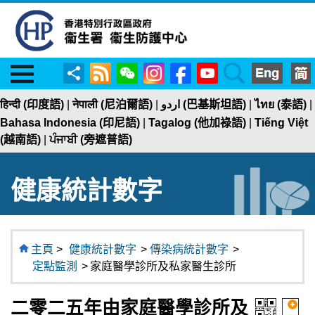
Menu
RSS
WeChat
Instagram
Facebook
YouTube
Search
分
享
हिन्दी (印度語)
|
नेपाली (尼泊爾語)
|
اردو (巴基斯坦語)
|
ไทย (泰語)
|
Bahasa Indonesia (印尼語)
|
Tagalog (他加祿語)
|
Tiếng Việt
(越南語)
|
ਪੰਜਾਬੀ (旁遮普語)
健康統計數字
主頁
>
健康統計數字
>
傳染病統計數字
>
定點監測
>
家庭醫學診所及私家醫生診所
二零二五年由家庭醫學診所及