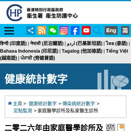
Menu
RSS
WeChat
Instagram
Facebook
YouTube
Search
分
享
हिन्दी (印度語)
|
नेपाली (尼泊爾語)
|
اردو (巴基斯坦語)
|
ไทย (泰語)
|
Bahasa Indonesia (印尼語)
|
Tagalog (他加祿語)
|
Tiếng Việt
(越南語)
|
ਪੰਜਾਬੀ (旁遮普語)
健康統計數字
主頁
>
健康統計數字
>
傳染病統計數字
>
定點監測
>
家庭醫學診所及私家醫生診所
二零二六年由家庭醫學診所及