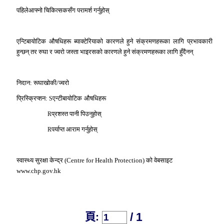
पहिलेआफ्नो चिकित्सकसँग परामर्श गर्नुहोस्
एन्टिबायोटिक औषधिहरू ब्याक्टेरियाको कारणले हुने संक्रमणहरूका लागि प्रभावकारी
हुन्छन् तर रुघा र ज्वरो जस्ता भाइरसको कारणले हुने संक्रमणहरूका लागि हुँदैनन्
निदान: रूघाखोकी/ज्वरो
प्रिस्क्रिप्शन:
एन्टीबायोटिक औषधिहरू
S
प्रशस्त पानी पिउनुहोस्
R
पर्याप्त आराम गर्नुहोस्
R
स्वास्थ्य सुरक्षा केन्द्र (Centre for Health Protection) को वेबसाइट
www.chp.gov.hk
/ 1
頁: