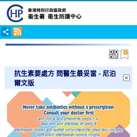
抗生素要處方 問醫生最妥當 - 尼泊
爾文版