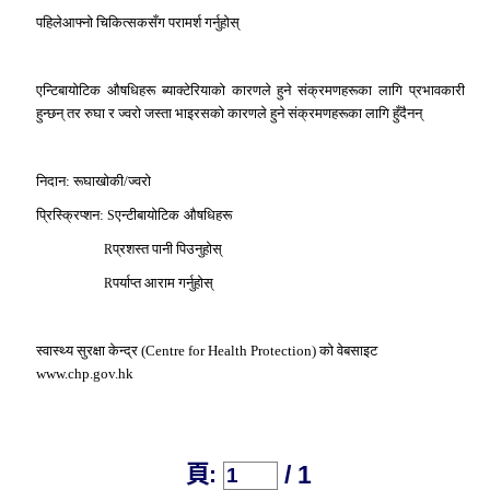
पहिलेआफ्नो चिकित्सकसँग परामर्श गर्नुहोस्
एन्टिबायोटिक औषधिहरू ब्याक्टेरियाको कारणले हुने संक्रमणहरूका लागि प्रभावकारी
हुन्छन् तर रुघा र ज्वरो जस्ता भाइरसको कारणले हुने संक्रमणहरूका लागि हुँदैनन्
निदान: रूघाखोकी/ज्वरो
प्रिस्क्रिप्शन:
एन्टीबायोटिक औषधिहरू
S
प्रशस्त पानी पिउनुहोस्
R
पर्याप्त आराम गर्नुहोस्
R
स्वास्थ्य सुरक्षा केन्द्र (Centre for Health Protection) को वेबसाइट
www.chp.gov.hk
/ 1
頁: