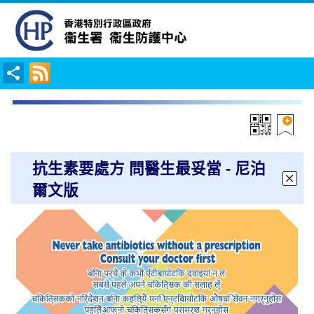
抗生素要處方 問醫生最妥當 - 尼泊
爾文版