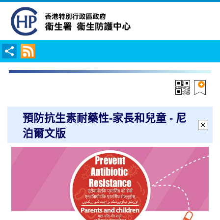
預防抗生素耐藥性-家長和兒童 - 尼
泊爾文版