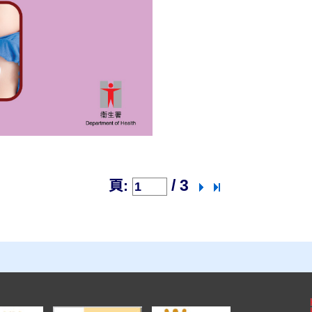
/ 3
頁: