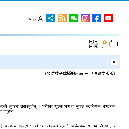
A
A
A
（預防蚊子傳播的疾病 － 尼泊爾文版版）
ा भएको लुगाहरु लगाउनुहोस् । शरीरका खुल्ला भाग वा लुगाले नढाकिएका भागहरुमा
 गर्नुहोस् ।
ाई अस्वस्थ महसुस भएको छ उनीहरुले तुरुन्तै चिकित्सक सल्लाह लिनुपर्छ, र