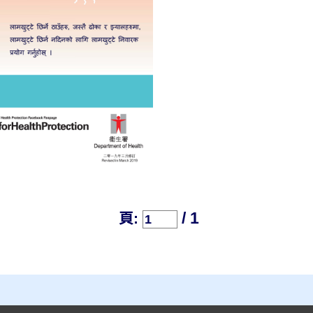
/ 1
頁: