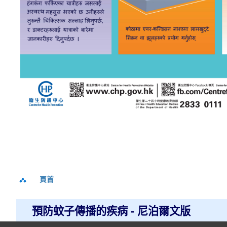
頁首
預防蚊子傳播的疾病 - 尼泊爾文版