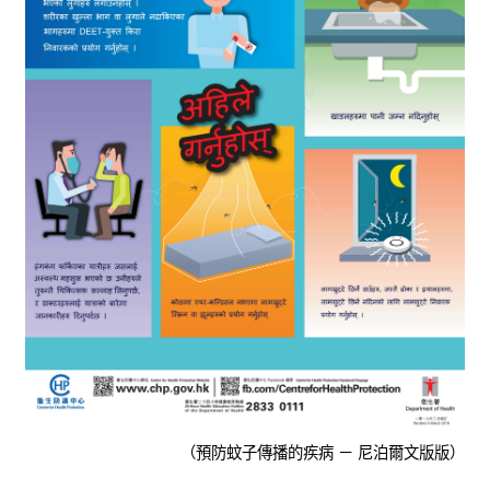
（預防蚊子傳播的疾病 － 尼泊爾文版版）