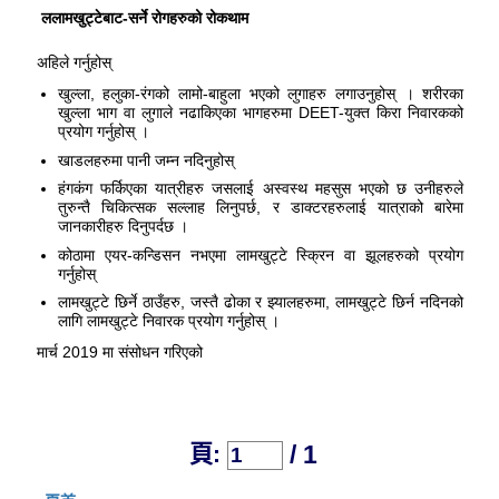
ललामखुट्टेबाट-सर्ने रोगहरुको रोकथाम
अहिले गर्नुहोस्
खुल्ला, हलुका-रंगको लामो-बाहुला भएको लुगाहरु लगाउनुहोस् । शरीरका
खुल्ला भाग वा लुगाले नढाकिएका भागहरुमा DEET-युक्त किरा निवारकको
प्रयोग गर्नुहोस् ।
खाडलहरुमा पानी जम्न नदिनुहोस्
हंगकंग फर्किएका यात्रीहरु जसलाई अस्वस्थ महसुस भएको छ उनीहरुले
तुरुन्तै चिकित्सक सल्लाह लिनुपर्छ, र डाक्टरहरुलाई यात्राको बारेमा
जानकारीहरु दिनुपर्दछ ।
कोठामा एयर-कन्डिसन नभएमा लामखुट्टे स्क्रिन वा झूलहरुको प्रयोग
गर्नुहोस्
लामखुट्टे छिर्ने ठाउँहरु, जस्तै ढोका र झ्यालहरुमा, लामखुट्टे छिर्न नदिनको
लागि लामखुट्टे निवारक प्रयोग गर्नुहोस् ।
मार्च 2019 मा संसोधन गरिएको
/ 1
頁: