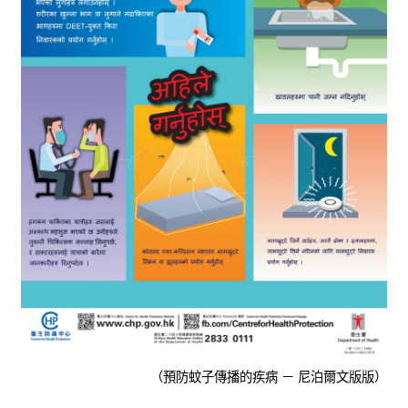
（預防蚊子傳播的疾病 － 尼泊爾文版版）