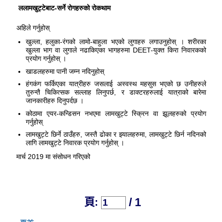
ललामखुट्टेबाट-सर्ने रोगहरुको रोकथाम
अहिले गर्नुहोस्
खुल्ला, हलुका-रंगको लामो-बाहुला भएको लुगाहरु लगाउनुहोस् । शरीरका
खुल्ला भाग वा लुगाले नढाकिएका भागहरुमा DEET-युक्त किरा निवारकको
प्रयोग गर्नुहोस् ।
खाडलहरुमा पानी जम्न नदिनुहोस्
हंगकंग फर्किएका यात्रीहरु जसलाई अस्वस्थ महसुस भएको छ उनीहरुले
तुरुन्तै चिकित्सक सल्लाह लिनुपर्छ, र डाक्टरहरुलाई यात्राको बारेमा
जानकारीहरु दिनुपर्दछ ।
कोठामा एयर-कन्डिसन नभएमा लामखुट्टे स्क्रिन वा झूलहरुको प्रयोग
गर्नुहोस्
लामखुट्टे छिर्ने ठाउँहरु, जस्तै ढोका र झ्यालहरुमा, लामखुट्टे छिर्न नदिनको
लागि लामखुट्टे निवारक प्रयोग गर्नुहोस् ।
मार्च 2019 मा संसोधन गरिएको
/ 1
頁: