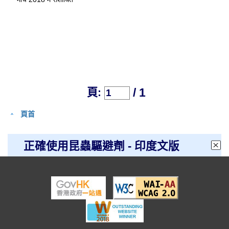
/ 1
頁:
頁首
正確使用昆蟲驅避劑 - 印度文版