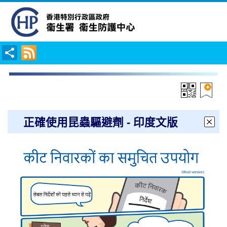
正確使用昆蟲驅避劑 - 印度文版