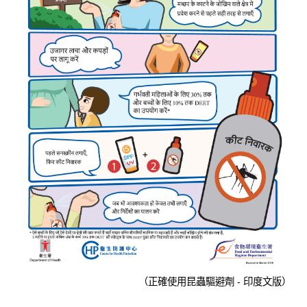
（正確使用昆蟲驅避劑 - 印度文版）