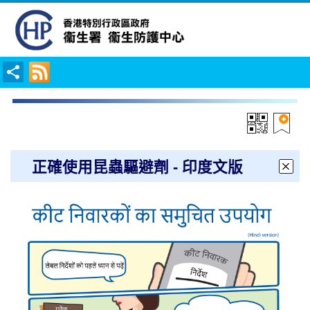
正確使用昆蟲驅避劑 - 印度文版