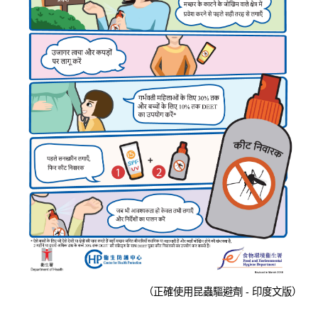
（正確使用昆蟲驅避劑 - 印度文版）