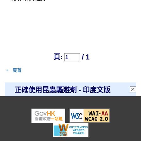
/ 1
頁:
頁首
正確使用昆蟲驅避劑 - 印度文版