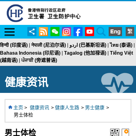
Menu
RSS
WeChat
Instagram
Facebook
YouTube
Search
分
享
हिन्दी (印度语)
|
नेपाली (尼泊尔语)
|
اردو (巴基斯坦语)
|
ไทย (泰语)
|
Bahasa Indonesia (印尼语)
|
Tagalog (他加禄语)
|
Tiếng Việt
(越南语)
|
ਪੰਜਾਬੀ (旁遮普语)
健康资讯
主页
>
健康资讯
>
健康人生路
>
男士健康
>
男士体检
男士体检