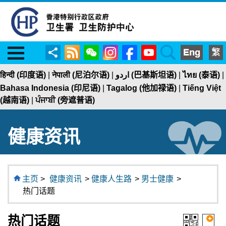
Menu
RSS
WeChat
Instagram
Facebook
YouTube
Search
分
享
हिन्दी (印度语)
|
नेपाली (尼泊尔语)
|
اردو (巴基斯坦语)
|
ไทย (泰语)
|
Bahasa Indonesia (印尼语)
|
Tagalog (他加禄语)
|
Tiếng Việt
(越南语)
|
ਪੰਜਾਬੀ (旁遮普语)
健康资讯
主页
>
健康资讯
>
健康人生路
>
男士健康
>
热门话题
热门话题