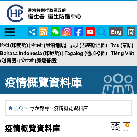
Menu
RSS
WeChat
Instagram
Facebook
YouTube
Search
分
享
हिन्दी (印度語)
|
नेपाली (尼泊爾語)
|
اردو (巴基斯坦語)
|
ไทย (泰語)
|
Bahasa Indonesia (印尼語)
|
Tagalog (他加祿語)
|
Tiếng Việt
(越南語)
|
ਪੰਜਾਬੀ (旁遮普語)
疫情概覽資料庫
主頁
>
專題報導 >
疫情概覽資料庫
疫情概覽資料庫