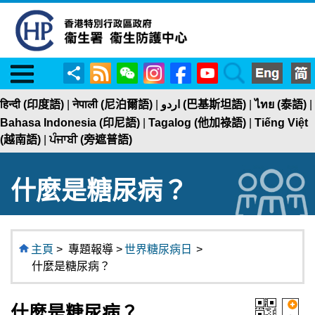
Menu
RSS
WeChat
Instagram
Facebook
YouTube
Search
分
享
हिन्दी (印度語)
|
नेपाली (尼泊爾語)
|
اردو (巴基斯坦語)
|
ไทย (泰語)
|
Bahasa Indonesia (印尼語)
|
Tagalog (他加祿語)
|
Tiếng Việt
(越南語)
|
ਪੰਜਾਬੀ (旁遮普語)
什麼是糖尿病？
主頁
>
專題報導 >
世界糖尿病日
>
什麼是糖尿病？
什麼是糖尿病？