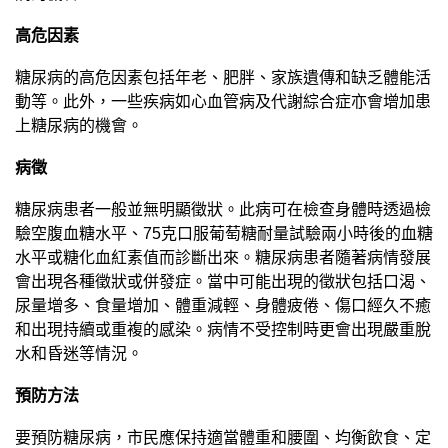
高危因素
糖尿病的高危因素包括年老、肥胖、家族遺傳和缺乏體能活
動等。此外，一些疾病如心血管病及代謝綜合症亦會增加患
上糖尿病的機會。
病徵
糖尿病患者一般並無明顯徵狀。此病可在檢查身體時透過檢
驗空腹血糖水平、75克口服葡萄糖耐量試驗兩小時後的血糖
水平或糖化血紅素值而診斷出來。糖尿病患者隨著病情發展
會出現各種徵狀或併發症。當中可能出現的徵狀包括口渴、
尿量增多、食量增加、體重減輕、身體疲倦、傷口經久不癒
和出現持續或重複的感染。病情不受控制時更會出現嚴重脫
水和昏迷等情況。
預防方法
要預防糖尿病，市民應保持適當體重和腰圍、均衡飲食、定