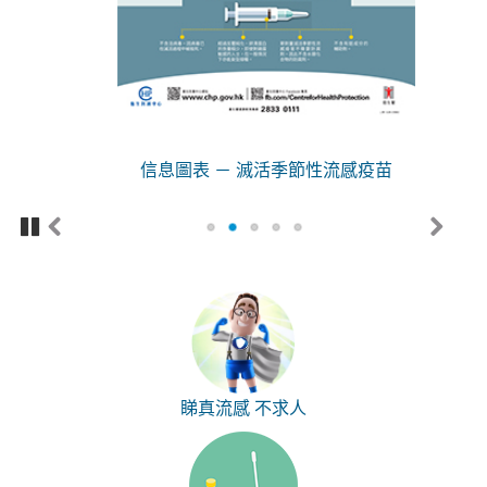
信息圖表 － 滅活季節性流感疫苗
Pa
Pr
N
us
ev
ex
e
io
t
us
睇真流感 不求人