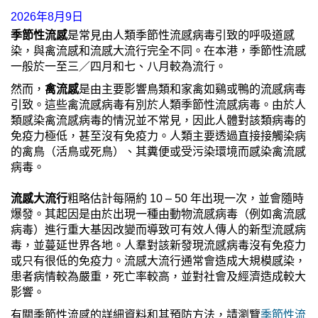
2026年8月9日
季節性流感
是常見由人類季節性流感病毒引致的呼吸道感
染，與禽流感和流感大流行完全不同。在本港，季節性流感
一般於一至三／四月和七、八月較為流行。
然而，
禽流感
是由主要影響鳥類和家禽如鷄或鴨的流感病毒
引致。這些禽流感病毒有別於人類季節性流感病毒。由於人
類感染禽流感病毒的情況並不常見，因此人體對該類病毒的
免疫力極低，甚至沒有免疫力。人類主要透過直接接觸染病
的禽鳥（活鳥或死鳥）、其糞便或受污染環境而感染禽流感
病毒。
流感大流行
粗略估計每隔約 10 – 50 年出現一次，並會隨時
爆發。其起因是由於出現一種由動物流感病毒（例如禽流感
病毒）進行重大基因改變而導致可有效人傳人的新型流感病
毒，並蔓延世界各地。人羣對該新發現流感病毒沒有免疫力
或只有很低的免疫力。流感大流行通常會造成大規模感染，
患者病情較為嚴重，死亡率較高，並對社會及經濟造成較大
影響。
有關季節性流感的詳細資料和其預防方法，請瀏覽
季節性流