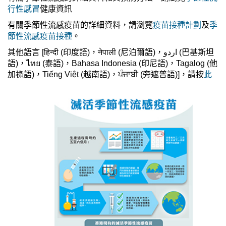
行性感冒
健康資訊
有關季節性流感疫苗的詳細資料，請瀏覽
疫苗接種計劃
及
季
節性流感疫苗接種
。
其他語言 [हिन्दी (印度
語
)，नेपाली (尼泊爾
語
)，اردو (巴基斯坦
語
)，ไทย (泰
語
)，Bahasa Indonesia (印尼
語
)，Tagalog (他
加祿語)，Tiếng Việt (越南語)，ਪੰਜਾਬੀ (旁遮普語)]，請按
此