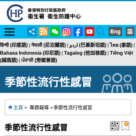
Menu
RSS
WeChat
Instagram
Facebook
YouTube
Search
分
享
हिन्दी (印度語)
|
नेपाली (尼泊爾語)
|
اردو (巴基斯坦語)
|
ไทย (泰語)
|
Bahasa Indonesia (印尼語)
|
Tagalog (他加祿語)
|
Tiếng Việt
(越南語)
|
ਪੰਜਾਬੀ (旁遮普語)
季節性流行性感冒
主頁
>
專題報導 >
季節性流行性感冒
季節性流行性感冒