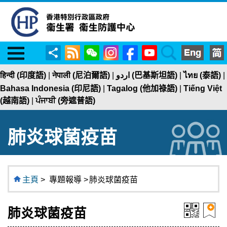
Menu
RSS
WeChat
Instagram
Facebook
YouTube
Search
分
享
हिन्दी (印度語)
|
नेपाली (尼泊爾語)
|
اردو (巴基斯坦語)
|
ไทย (泰語)
|
Bahasa Indonesia (印尼語)
|
Tagalog (他加祿語)
|
Tiếng Việt
(越南語)
|
ਪੰਜਾਬੀ (旁遮普語)
肺炎球菌疫苗
主頁
>
專題報導 >
肺炎球菌疫苗
肺炎球菌疫苗