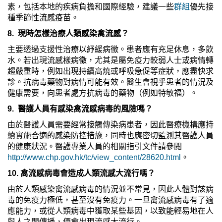
素，包括本地的疾病負擔和國際經驗，建議一些
群組
優先接
種季節性流感疫苗。
8. 現時怎樣治療人類感染禽流感？
主要透過支援性治療以紓緩病徵。患者應有充足休息，多飲
水。若出現流感樣病徵，尤其是屬免疫力較弱人士或病情轉
趨嚴重時，例如出現持續高燒或呼吸急促等症狀，應盡快求
診。抗病毒藥物對病情可能有效。醫生會視乎患者的情況及
健康需要，向患者處方抗病毒的藥物（例如特敏福）。
9. 醫護人員有感染禽流感病毒的風險嗎？
由於醫護人員需要經常接觸傳染病患者，因此醫療機構應持
續實施合適的感染防控措施，同時也應密切監測其醫護人員
的健康狀況。醫護專業人員的相關指引文件請參閱
http://www.chp.gov.hk/tc/view_content/28620.html
。
10. 禽流感病毒會造成人類流感大流行嗎？
由於人類感染禽流感病毒的情況並不常見，因此人體對該病
毒的免疫力極低，甚至沒有免疫力。一旦禽流感病毒有了適
應能力，或從人類病毒中獲取某些基因，以致能輕易地在人
與人之間傳播，便會出現流感大流行。