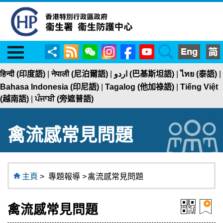
Menu
RSS
WeChat
Instagram
Facebook
YouTube
Search
分
享
हिन्दी (印度語)
|
नेपाली (尼泊爾語)
|
اردو (巴基斯坦語)
|
ไทย (泰語)
|
Bahasa Indonesia (印尼語)
|
Tagalog (他加祿語)
|
Tiếng Việt
(越南語)
|
ਪੰਜਾਬੀ (旁遮普語)
禽流感常見問題
主頁
>
專題報導 >
禽流感常見問題
禽流感常見問題