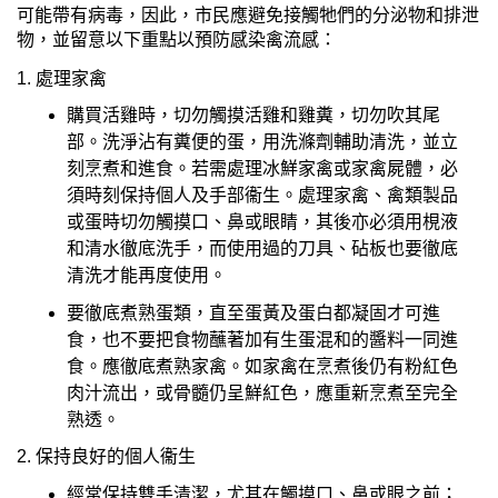
可能帶有病毒，因此，市民應避免接觸牠們的分泌物和排泄
物，並留意以下重點以預防感染禽流感：
1. 處理家禽
購買活雞時，切勿觸摸活雞和雞糞，切勿吹其尾
部。洗淨沾有糞便的蛋，用洗滌劑輔助清洗，並立
刻烹煮和進食。若需處理冰鮮家禽或家禽屍體，必
須時刻保持個人及手部衞生。處理家禽、禽類製品
或蛋時切勿觸摸口、鼻或眼睛，其後亦必須用梘液
和清水徹底洗手，而使用過的刀具、砧板也要徹底
清洗才能再度使用。
要徹底煮熟蛋類，直至蛋黃及蛋白都凝固才可進
食，也不要把食物蘸著加有生蛋混和的醬料一同進
食。應徹底煮熟家禽。如家禽在烹煮後仍有粉紅色
肉汁流出，或骨髓仍呈鮮紅色，應重新烹煮至完全
熟透。
2. 保持良好的個人衞生
經常保持雙手清潔，尤其在觸摸口、鼻或眼之前；