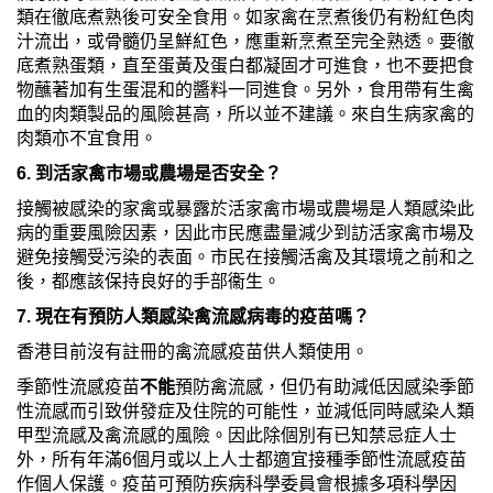
類在徹底煮熟後可安全食用。如家禽在烹煮後仍有粉紅色肉
汁流出，或骨髓仍呈鮮紅色，應重新烹煮至完全熟透。要徹
底煮熟蛋類，直至蛋黃及蛋白都凝固才可進食，也不要把食
物蘸著加有生蛋混和的醬料一同進食。另外，食用帶有生禽
血的肉類製品的風險甚高，所以並不建議。來自生病家禽的
肉類亦不宜食用。
6. 到活家禽市場或農場是否安全？
接觸被感染的家禽或暴露於活家禽市場或農場是人類感染此
病的重要風險因素，因此市民應盡量減少到訪活家禽市場及
避免接觸受污染的表面。市民在接觸活禽及其環境之前和之
後，都應該保持良好的手部衞生。
7. 現在有預防人類感染禽流感病毒的疫苗嗎？
香港目前沒有註冊的禽流感疫苗供人類使用。
季節性流感疫苗
不能
預防禽流感，但仍有助減低因感染季節
性流感而引致併發症及住院的可能性，並減低同時感染人類
甲型流感及禽流感的風險。因此除個別有已知禁忌症人士
外，所有年滿6個月或以上人士都適宜接種季節性流感疫苗
作個人保護。疫苗可預防疾病科學委員會根據多項科學因