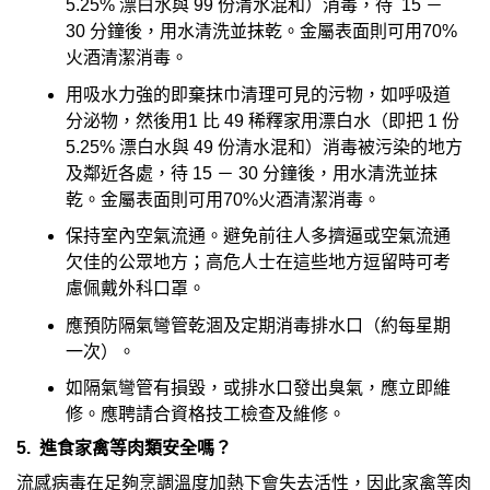
5.25% 漂白水與 99 份清水混和）消毒，待 15 －
30 分鐘後，用水清洗並抹乾。金屬表面則可用70%
火酒清潔消毒。
用吸水力強的即棄抹巾清理可見的污物，如呼吸道
分泌物，然後用1 比 49 稀釋家用漂白水（即把 1 份
5.25% 漂白水與 49 份清水混和）消毒被污染的地方
及鄰近各處，待 15 － 30 分鐘後，用水清洗並抹
乾。金屬表面則可用70%火酒清潔消毒。
保持室內空氣流通。避免前往人多擠逼或空氣流通
欠佳的公眾地方；高危人士在這些地方逗留時可考
慮佩戴外科口罩。
應預防隔氣彎管乾涸及定期消毒排水口（約每星期
一次）。
如隔氣彎管有損毀，或排水口發出臭氣，應立即維
修。應聘請合資格技工檢查及維修。
5. 進食家禽等肉類安全嗎？
流感病毒在足夠烹調溫度加熱下會失去活性，因此家禽等肉