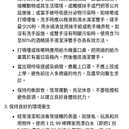
接觸動物或其生活環境，或觸摸扶手或門把等公共
設施後；或當手被呼吸道分泌物污染時，如咳嗽或
打噴嚏後。洗手時應以梘液和清水清潔雙手，搓手
最少20秒，用水過清並用抹手紙或乾手機弄乾。如
沒有洗手設施，或雙手沒有明顯污垢時，使用含70
至80%的酒精搓手液潔淨雙手亦為有效方法。
打噴嚏或咳嗽時應用紙巾掩蓋口鼻，把用過的紙巾
棄置於有蓋垃圾箱內，然後徹底清潔雙手。
當出現呼吸道感染病徵，應戴上口罩，不應上班或
上學，避免前往人多擠逼的地方，及盡早向醫生求
診。
保持均衡飲食、恆常運動、充足休息、不要吸煙和
避免飲酒，以建立良好身體抵抗力。
3. 保持良好的環境衞生
經常清潔和消毒常接觸的表面，如傢俬、玩具和共
用物件。使用 1 比 99 稀釋家用漂白水（即把1 份