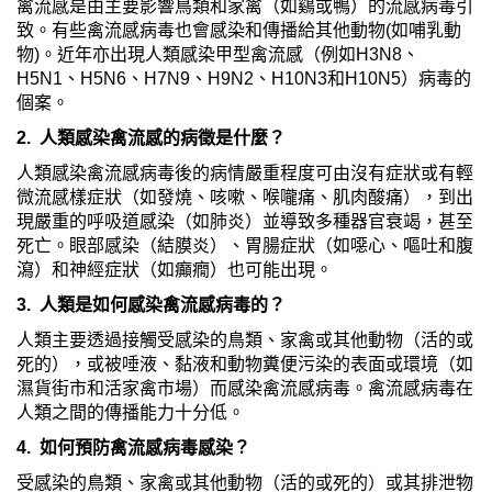
禽流感是由主要影響鳥類和家禽（如鷄或鴨）的流感病毒引
致。有些禽流感病毒也會感染和傳播給其他動物(如哺乳動
物)。近年亦出現人類感染甲型禽流感（例如H3N8、
H5N1、H5N6、H7N9、H9N2、H10N3和H10N5）病毒的
個案。
2. 人類感染禽流感的病徵是什麼？
人類感染禽流感病毒後的病情嚴重程度可由沒有症狀或有輕
微流感樣症狀（如發燒、咳嗽、喉嚨痛、肌肉酸痛），到出
現嚴重的呼吸道感染（如肺炎）並導致多種器官衰竭，甚至
死亡。眼部感染（結膜炎）、胃腸症狀（如噁心、嘔吐和腹
瀉）和神經症狀（如癲癇）也可能出現。
3. 人類是如何感染禽流感病毒的？
人類主要透過接觸受感染的鳥類、家禽或其他動物（活的或
死的），或被唾液、黏液和動物糞便污染的表面或環境（如
濕貨街市和活家禽市場）而感染禽流感病毒。禽流感病毒在
人類之間的傳播能力十分低。
4. 如何預防禽流感病毒感染？
受感染的鳥類、家禽或其他動物（活的或死的）或其排泄物