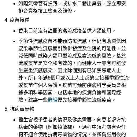
如隔氣彎管有損毀，或排水口發出臭氣，應立即安
排合資格技工檢查及維修。
4. 疫苗接種
香港目前沒有註冊的禽流感疫苗供人類使用。
季節性流感疫苗
不能
預防禽流感，但仍有助減低因
感染季節性流感而引致併發症及住院的可能性，並
減低同時感染人類甲型流感及禽流感的風險。基於
流感疫苗是安全和有效的，而健康人士亦有可能發
生嚴重流感感染，因此除個別有已知禁忌症人士
外，所有年滿6個月或以上人士都適宜接種季節性流
感疫苗作個人保護。疫苗可預防疾病科學委員會根
據多項科學因素，包括本地的疾病負擔和國際經
驗，建議一些
群組
優先接種季節性流感疫苗。
5. 抗病毒藥物
醫生會視乎患者的情況及健康需要，向患者處方抗
病毒的藥物（例如特敏福），過程中須考慮有否任
何不適合使用抗病毒藥物的情況，並權衡服用後的