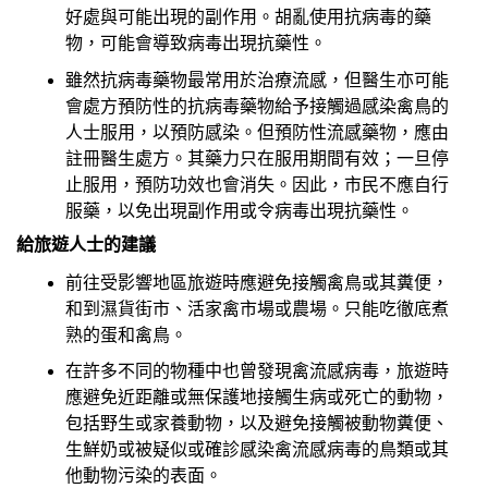
好處與可能出現的副作用。胡亂使用抗病毒的藥
物，可能會導致病毒出現抗藥性。
雖然抗病毒藥物最常用於治療流感，但醫生亦可能
會處方預防性的抗病毒藥物給予接觸過感染禽鳥的
人士服用，以預防感染。但預防性流感藥物，應由
註冊醫生處方。其藥力只在服用期間有效；一旦停
止服用，預防功效也會消失。因此，市民不應自行
服藥，以免出現副作用或令病毒出現抗藥性。
給旅遊人士的建議
前往受影響地區旅遊時應避免接觸禽鳥或其糞便，
和到濕貨街市、活家禽市場或農場。只能吃徹底煮
熟的蛋和禽鳥。
在許多不同的物種中也曾發現禽流感病毒，旅遊時
應避免近距離或無保護地接觸生病或死亡的動物，
包括野生或家養動物，以及避免接觸被動物糞便、
生鮮奶或被疑似或確診感染禽流感病毒的鳥類或其
他動物污染的表面。