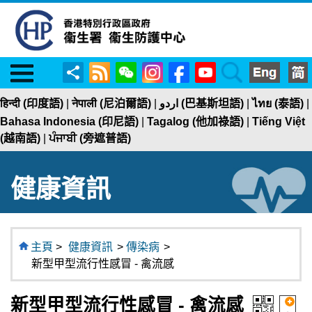
Menu
RSS
WeChat
Instagram
Facebook
YouTube
Search
分
享
हिन्दी (印度語)
|
नेपाली (尼泊爾語)
|
اردو (巴基斯坦語)
|
ไทย (泰語)
|
Bahasa Indonesia (印尼語)
|
Tagalog (他加祿語)
|
Tiếng Việt
(越南語)
|
ਪੰਜਾਬੀ (旁遮普語)
健康資訊
主頁
>
健康資訊
>
傳染病
>
新型甲型流行性感冒 - 禽流感
新型甲型流行性感冒 - 禽流感