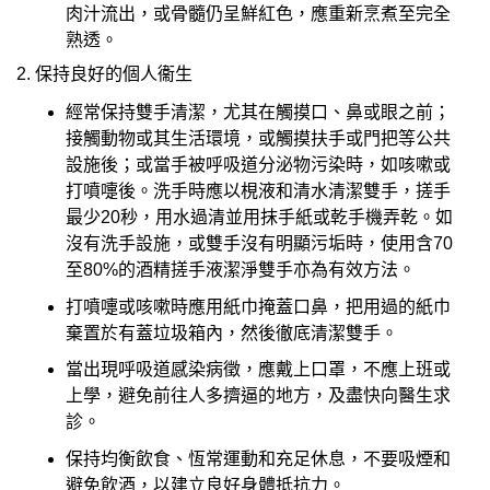
肉汁流出，或骨髓仍呈鮮紅色，應重新烹煮至完全
熟透。
2. 保持良好的個人衞生
經常保持雙手清潔，尤其在觸摸口、鼻或眼之前；
接觸動物或其生活環境，或觸摸扶手或門把等公共
設施後；或當手被呼吸道分泌物污染時，如咳嗽或
打噴嚏後。洗手時應以梘液和清水清潔雙手，搓手
最少20秒，用水過清並用抹手紙或乾手機弄乾。如
沒有洗手設施，或雙手沒有明顯污垢時，使用含70
至80%的酒精搓手液潔淨雙手亦為有效方法。
打噴嚏或咳嗽時應用紙巾掩蓋口鼻，把用過的紙巾
棄置於有蓋垃圾箱內，然後徹底清潔雙手。
當出現呼吸道感染病徵，應戴上口罩，不應上班或
上學，避免前往人多擠逼的地方，及盡快向醫生求
診。
保持均衡飲食、恆常運動和充足休息，不要吸煙和
避免飲酒，以建立良好身體抵抗力。