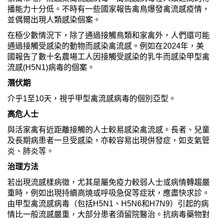
播能力十分低。不時有一些國家報告禽鳥爆發禽流感疫情，
並偶爾出現人類感染個案。
在極少數情況下，除了通過接觸鳥類和家禽外，人們還可能
通過接觸受感染的動物而感染禽流感。例如在2024年，美
國報告了數十名農場工人因接觸受感染的乳牛而感染甲型禽
流感(H5N1)病毒的個案。
潛伏期
介乎1至10天，視乎甲型禽流感病毒的個別亞型。
高危人士
與活家禽有近距離接觸的人士較易感染禽流感。長者、兒童
及長期病患者一旦受感染，亦較容易出現併發症，如支氣管
炎、肺炎等。
治理方法
若出現流感樣病徵，尤其是屬免疫力較弱人士或病情轉趨嚴
重時，例如出現持續高燒或呼吸急促等症狀，應盡快求診。
由甲型禽流感病毒（包括H5N1、H5N6和H7N9）引起的病
情比一般流感嚴重，大部分患者須留院醫治。抗病毒藥物對