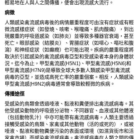
輕易地在人與人之間傳播，便會出現流感大流行。
病徵
人類感染禽流感病毒後的病情嚴重程度可由沒有症狀或有輕
微流感樣症狀（如發燒、咳嗽、喉嚨痛、肌肉酸痛），到出
現嚴重的呼吸道感染（如肺炎）並導致多種器官衰竭，甚至
死亡。眼部感染（結膜炎）、胃腸症狀（如噁心、嘔吐和腹
瀉）和神經症狀（如癲癇）也可能出現。疾病的嚴重程度將
取決於引起感染的禽流感病毒亞型和受感染者本身的身體狀
況。迄今為止，甲型禽流感(H5N1)、甲型禽流感(H5N6)和
甲型禽流感(H7N9)是導致全球大多數人類感染甲型禽流感
病毒的亞型，並造成高死亡率的嚴重個案。相反，人類感染
甲型禽流感(H9N2)病毒通常會導致較輕微的疾病。
傳播途徑
受感染的鳥類會透過唾液、黏液和糞便排出禽流感病毒。其
他受感染動物的呼吸道分泌物、不同器官、血液或其他體液
（包括動物乳汁）中亦可能帶有禽流感病毒。人類主要透過
接觸受感染的鳥類、家禽或其他動物（活的或死的），或被
唾液、黏液和動物糞便污染的表面或環境（如濕貨街市和活
家禽市場）而感染禽流感病毒。禽流感病毒在人類之間的傳