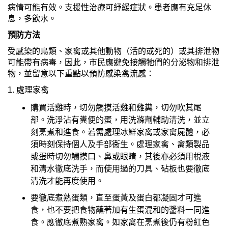
病情可能有效。支援性治療可紓緩症狀。患者應有充足休
息，多飲水。
預防方法
受感染的鳥類、家禽或其他動物（活的或死的）或其排泄物
可能帶有病毒，因此，市民應避免接觸牠們的分泌物和排泄
物，並留意以下重點以預防感染禽流感：
1. 處理家禽
購買活雞時，切勿觸摸活雞和雞糞，切勿吹其尾
部。洗淨沾有糞便的蛋，用洗滌劑輔助清洗，並立
刻烹煮和進食。若需處理冰鮮家禽或家禽屍體，必
須時刻保持個人及手部衞生。處理家禽、禽類製品
或蛋時切勿觸摸口、鼻或眼睛，其後亦必須用梘液
和清水徹底洗手，而使用過的刀具、砧板也要徹底
清洗才能再度使用。
要徹底煮熟蛋類，直至蛋黃及蛋白都凝固才可進
食，也不要把食物蘸著加有生蛋混和的醬料一同進
食。應徹底煮熟家禽。如家禽在烹煮後仍有粉紅色