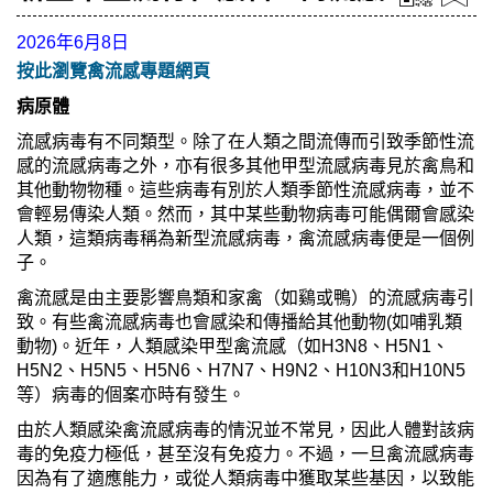
2026年6月8日
按此瀏覽禽流感專題網頁
病原體
流感病毒有不同類型。除了在人類之間流傳而引致季節性流
感的流感病毒之外，亦有很多其他甲型流感病毒見於禽鳥和
其他動物物種。這些病毒有別於人類季節性流感病毒，並不
會輕易傳染人類。然而，其中某些動物病毒可能偶爾會感染
人類，這類病毒稱為新型流感病毒，禽流感病毒便是一個例
子。
禽流感是由主要影響鳥類和家禽（如鷄或鴨）的流感病毒引
致。有些禽流感病毒也會感染和傳播給其他動物(如哺乳類
動物)。近年，人類感染甲型禽流感（如H3N8、H5N1、
H5N2、H5N5、H5N6、H7N7、H9N2、H10N3和H10N5
等）病毒的個案亦時有發生。
由於人類感染禽流感病毒的情況並不常見，因此人體對該病
毒的免疫力極低，甚至沒有免疫力。不過，一旦禽流感病毒
因為有了適應能力，或從人類病毒中獲取某些基因，以致能