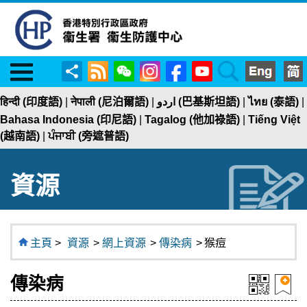
Menu
RSS
WeChat
Instagram
Facebook
YouTube
Search
分
享
हिन्दी (印度語)
|
नेपाली (尼泊爾語)
|
اردو (巴基斯坦語)
|
ไทย (泰語)
|
Bahasa Indonesia (印尼語)
|
Tagalog (他加祿語)
|
Tiếng Việt
(越南語)
|
ਪੰਜਾਬੀ (旁遮普語)
資源
主頁
>
資源
>
網上資源
>
傳染病
>
猴痘
傳染病