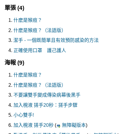
單張
(4)
什麽是猴痘？
什麽是猴痘？（法語版）
潔手 - 一個既簡單且有效預防感染的方法
正確使用口罩 護己護人
海報
(9)
什麽是猴痘？
什麽是猴痘？（法語版）
不要讓雙手變成傳染病幕後黑手
加入梘液 搓手20秒：搓手步驟
小心雙手!
加入梘液 搓手20秒
(
無障礙版本
)