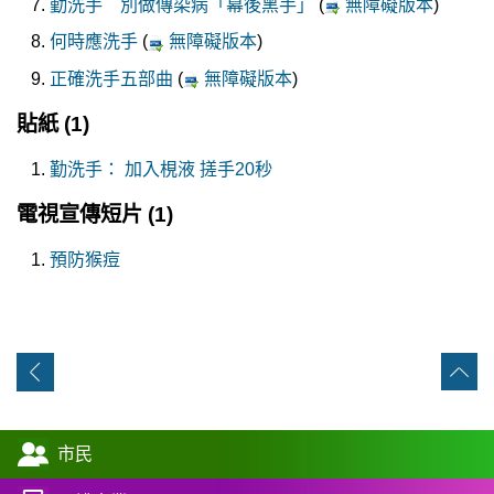
勤洗手 別做傳染病「幕後黑手」
(
無障礙版本
)
何時應洗手
(
無障礙版本
)
正確洗手五部曲
(
無障礙版本
)
貼紙
(1)
勤洗手： 加入梘液 搓手20秒
電視宣傳短片
(1)
預防猴痘
市民