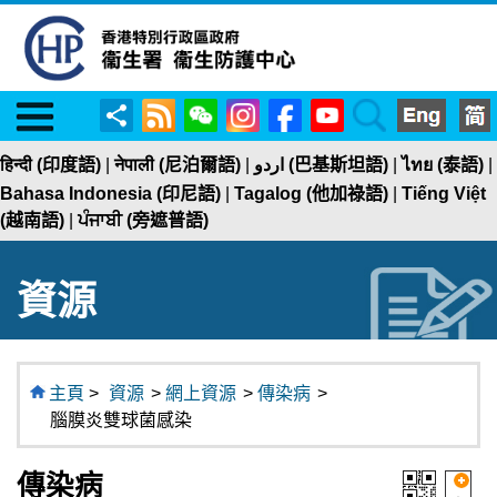
Menu
RSS
WeChat
Instagram
Facebook
YouTube
Search
分
享
हिन्दी (印度語)
|
नेपाली (尼泊爾語)
|
اردو (巴基斯坦語)
|
ไทย (泰語)
|
Bahasa Indonesia (印尼語)
|
Tagalog (他加祿語)
|
Tiếng Việt
(越南語)
|
ਪੰਜਾਬੀ (旁遮普語)
資源
主頁
>
資源
>
網上資源
>
傳染病
>
腦膜炎雙球菌感染
傳染病