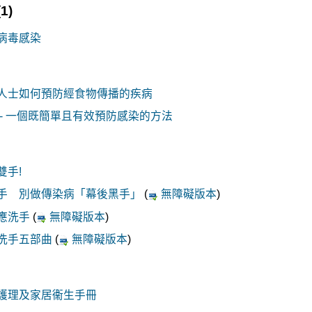
(1)
病毒感染
人士如何預防經食物傳播的疾病
 - 一個既簡單且有效預防感染的方法
雙手!
手 別做傳染病「幕後黑手」
(
無障礙版本
)
應洗手
(
無障礙版本
)
洗手五部曲
(
無障礙版本
)
護理及家居衞生手冊