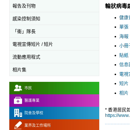
輪狀病毒
報告及刊物
健康資
感染控制須知
單張 *
「衞」隊長
海報 *
電視宣傳短片 / 短片
小冊子 
貼紙 *
流動應用程式
信息圖
相片集
電視宣
短片 
市民
相片 
醫護專業
* 香港居
院舍及學校
https://www.
業界及工作場所