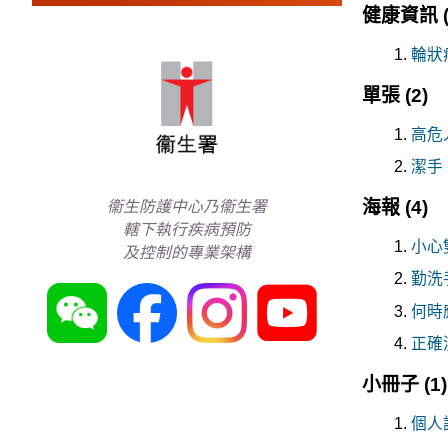
健康資訊
輪狀
單張
(2)
高危
潔手
海報
(4)
衞生防護中心乃衞生署
轄下執行疾病預防
小心
及控制的專業架構
勤洗
何時
正確
小冊子
(1)
個人