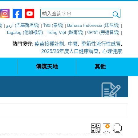
語)
|
اردو (巴基斯坦語)
|
ไทย (泰語)
|
Bahasa Indonesia (印尼語)
|
Tagalog (他加祿語)
|
Tiếng Việt (越南語)
|
ਪੰਜਾਬੀ (旁遮普語)
|
熱門搜尋:
疫苗接種計劃
,
中暑
,
季節性流行性感冒
,
2025/26年度人口健康調查
,
心理健康
傳媒天地
其他