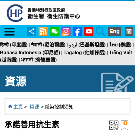
Menu
RSS
WeChat
Instagram
Facebook
YouTube
Search
分
享
हिन्दी (印度語)
|
नेपाली (尼泊爾語)
|
اردو (巴基斯坦語)
|
ไทย (泰語)
|
Bahasa Indonesia (印尼語)
|
Tagalog (他加祿語)
|
Tiếng Việt
(越南語)
|
ਪੰਜਾਬੀ (旁遮普語)
資源
主頁
>
資源
>
感染控制須知
承諾善用抗生素