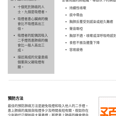
影響周圍的肺組織，導致以下的病徵
十個死於肺癌的人
持續性咳嗽
士，九個是吸煙者。
痰中帶血
吸煙者患心臟病的機
胸肺反覆受到感染或經久難癒
會比不吸煙高出三
倍。
聲音嘶啞
吸煙者的配偶因吸入
胸部不適，咳嗽或深呼吸時感
二手煙而患肺癌的機
食慾不振及體重下降
會比一般人高出三
容易疲倦
成。
接近兩成的兒童患癌
個案與父親吸煙有
關。
預防方法
最佳的預防肺癌方法是避免吸煙和吸入他人的二手煙。
患上肺癌的風險與吸煙多少及時間長短有關，假如你在
少年時代已開始吸大量香煙，那麼患上肺癌的機會便自