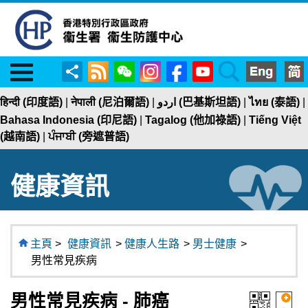
Menu
RSS
WeChat
Instagram
Facebook
YouTube
Search
分
享
हिन्दी (印度語)
|
नेपाली (尼泊爾語)
|
اردو (巴基斯坦語)
|
ไทย (泰語)
|
Bahasa Indonesia (印尼語)
|
Tagalog (他加祿語)
|
Tiếng Việt
(越南語)
|
ਪੰਜਾਬੀ (旁遮普語)
健康資訊
主頁
>
健康資訊
>
健康人生路
>
男士健康
>
男性常見疾病
男性常見疾病 - 肺癌