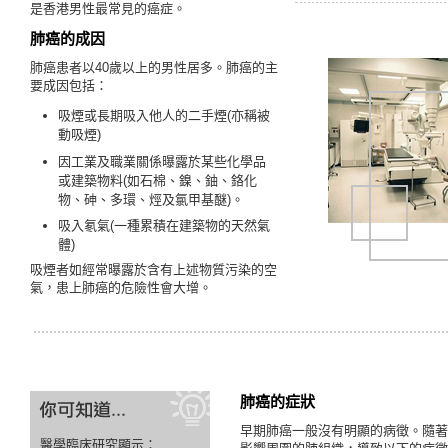
是香港男性最常見的癌症。
肺癌的成因
肺癌患者以40歲以上的男性居多。肺癌的主
要成因包括：
吸煙或長期吸入他人的二手煙(亦稱被
動吸煙)
因工業及職業關係曝露於某些化學品
或建築物料(如石棉、鎳、鈾、鉻化
物、砷、多環、烴及氯甲基醚)。
吸入氡氣(一種累積在建築物的天然氣
體)
吸煙者如經常曝露於含有上述物質污染的空
氣，患上肺癌的危險性會大增。
肺癌的症狀
早期肺癌一般沒有明顯的病徵。隨著
醫學臨床研究顯示：