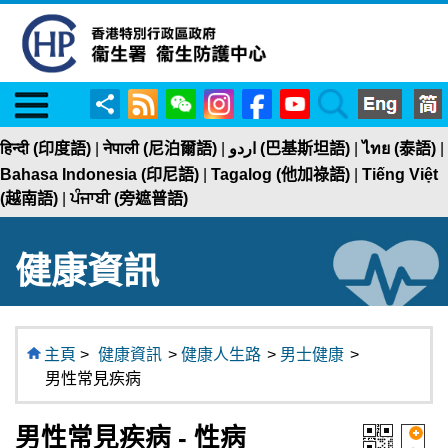
Menu
RSS
WeChat
Instagram
Facebook
YouTube
Search
分
享
हिन्दी (印度語)
|
नेपाली (尼泊爾語)
|
اردو (巴基斯坦語)
|
ไทย (泰語)
|
Bahasa Indonesia (印尼語)
|
Tagalog (他加祿語)
|
Tiếng Việt
(越南語)
|
ਪੰਜਾਬੀ (旁遮普語)
健康資訊
主頁
>
健康資訊
>
健康人生路
>
男士健康
>
男性常見疾病
男性常見疾病 - 性病