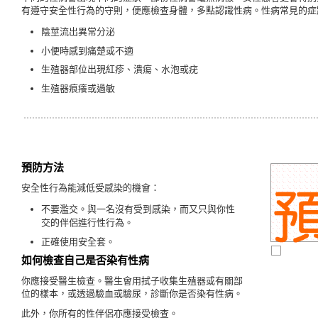
有遵守安全性行為的守則，便應檢查身體，多點認識性病。性病常見的症
陰莖流出異常分泌
小便時感到痛楚或不適
生殖器部位出現紅疹、潰瘍、水泡或疣
生殖器痕癢或過敏
預防方法
安全性行為能減低受感染的機會：
不要濫交。與一名沒有受到感染，而又只與你性
交的伴侶進行性行為。
正確使用安全套。
如何檢查自己是否染有性病
你應接受醫生檢查。醫生會用拭子收集生殖器或有關部
位的樣本，或透過驗血或驗尿，診斷你是否染有性病。
此外，你所有的性伴侶亦應接受檢查。