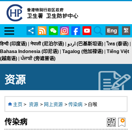
Menu
RSS
WeChat
Instagram
Facebook
YouTube
Search
分
享
हिन्दी (印度语)
|
नेपाली (尼泊尔语)
|
اردو (巴基斯坦语)
|
ไทย (泰语)
|
Bahasa Indonesia (印尼语)
|
Tagalog (他加禄语)
|
Tiếng Việt
(越南语)
|
ਪੰਜਾਬੀ (旁遮普语)
资源
主页
>
资源
>
网上资源
>
传染病
>
白喉
传染病