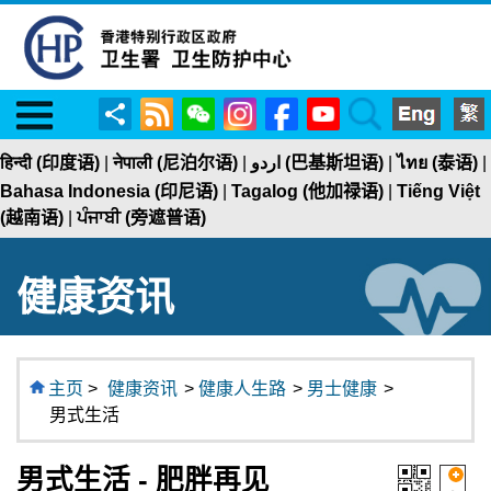
Menu
RSS
WeChat
Instagram
Facebook
YouTube
Search
分
享
हिन्दी (印度语)
|
नेपाली (尼泊尔语)
|
اردو (巴基斯坦语)
|
ไทย (泰语)
|
Bahasa Indonesia (印尼语)
|
Tagalog (他加禄语)
|
Tiếng Việt
(越南语)
|
ਪੰਜਾਬੀ (旁遮普语)
健康资讯
主页
>
健康资讯
>
健康人生路
>
男士健康
>
男式生活
男式生活 - 肥胖再见