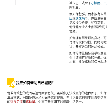
减少患上或死于
心脏病
、
中
的机会。
假如你肥胖，而家族有人曾
压
或
糖尿病
等，你应更需留
见和接受检查。如有需要，
他保健专业人士(如营养师)
协助。
如你拥有苹果形的身材，可
讨你的饮食习惯，同时可徵
导，安排适当的运动模式。
如你的体重指标合乎标准而
你可谓拥有健康的体形。你
均衡、多做运动和保持心境
我应如何帮助自己减肥？
倘若你致肥的成因与遗传因素有关，虽然你无法改变你的遗传因子，但你
生活模式，例如多做运动和保持饮食健康。你可以尝试利用本网页提供的
的
饮食习惯
和
运动量
。你亦可参考如下的健康生活贴士：