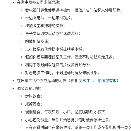
在家中及办公室多做运动：
看电视时避免使用遥控操作，播放广告时站起来伸展筋骨；
一边听电话，一边来回踱步；
增加吸尘和抹地的次数；
与子女玩球类运动或捉迷藏游戏；
酌情加快步速；
以行楼梯取代乘搭电梯或扶手电梯；
假如你经常要埋首案头工作，便应不时站起来走几步；
利用午饭时间以轻快的步伐步行10分钟；
对着电脑工作时，不时扭动肩搏及伸展颈部。
在日常生活中养成运动的习惯（参考
男式生活 - 愈做愈有型
）
调节饮食习惯：
定时饮食；
戒掉宵夜；
慢慢进食，每次只咬一小口，彻底嘴嚼后才吞下；
小心控制份量，当你开始感觉肚饱时便要停止进食；
只在正餐时间坐在桌旁进食，避免一边工作或在看电视时一边