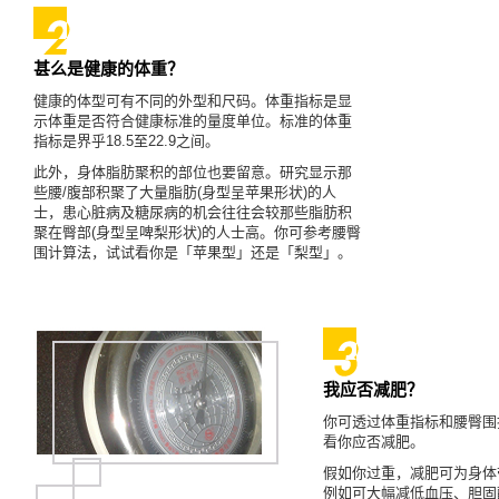
甚么是健康的体重？
健康的体型可有不同的外型和尺码。体重指标是显
示体重是否符合健康标准的量度单位。标准的体重
指标是界乎18.5至22.9之间。
此外，身体脂肪聚积的部位也要留意。研究显示那
些腰/腹部积聚了大量脂肪(身型呈苹果形状)的人
士，患心脏病及糖尿病的机会往往会较那些脂肪积
聚在臀部(身型呈啤梨形状)的人士高。你可参考腰臀
围计算法，试试看你是「苹果型」还是「梨型」。
我应否减肥？
你可透过体重指标和腰臀围
看你应否减肥。
假如你过重，减肥可为身体
例如可大幅减低血压、胆固