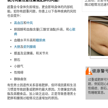
乏运动，正是导
围过粗情况迅速
超重会令身体负担增加，更会影响身体的内部机
能。如你有超重问题，你患上以下各种疾病的风险
也会提升：
高血压
和
中风
胆固醇和血脂含量(三酸甘油酯)升高，和
心脏
病
血糖水平升高和
糖尿病
大肠
及
前列腺癌
膝盖及足踝痛，和关节炎
胆石
小肠气
性障碍
静脉曲张
过重或肥胖可
题，例如冠心
有些男士因遗传关系容易肥胖，但环境因素和生活
些癌症、胆石
习惯是导致超重或肥胖的最大原因。方便廉宜的高
性睡眠窒息。
脂及高糖食品，加上缺乏运动，正是导致香港男士
肥胖和腰围过粗情况迅速增加的原因。