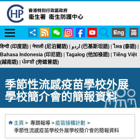
Menu
RSS
WeChat
Instagram
Facebook
YouTube
Search
分
享
हिन्दी (印度語)
|
नेपाली (尼泊爾語)
|
اردو (巴基斯坦語)
|
ไทย (泰語)
|
Bahasa Indonesia (印尼語)
|
Tagalog (他加祿語)
|
Tiếng Việt
(越南語)
|
ਪੰਜਾਬੀ (旁遮普語)
季節性流感疫苗學校外展
學校簡介會的簡報資料
主頁
>
專題報導 >
疫苗接種計劃
>
季節性流感疫苗學校外展學校簡介會的簡報資料