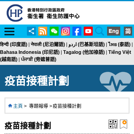
Menu
RSS
WeChat
Instagram
Facebook
YouTube
Search
分
享
हिन्दी (印度語)
|
नेपाली (尼泊爾語)
|
اردو (巴基斯坦語)
|
ไทย (泰語)
|
Bahasa Indonesia (印尼語)
|
Tagalog (他加祿語)
|
Tiếng Việt
(越南語)
|
ਪੰਜਾਬੀ (旁遮普語)
疫苗接種計劃
主頁
>
專題報導 >
疫苗接種計劃
疫苗接種計劃