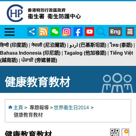
Menu
RSS
WeChat
Instagram
Facebook
YouTube
Search
分
享
हिन्दी (印度語)
|
नेपाली (尼泊爾語)
|
اردو (巴基斯坦語)
|
ไทย (泰語)
|
Bahasa Indonesia (印尼語)
|
Tagalog (他加祿語)
|
Tiếng Việt
(越南語)
|
ਪੰਜਾਬੀ (旁遮普語)
健康教育教材
主頁
>
專題報導 >
世界衞生日2014
>
健康教育教材
健康教育教材