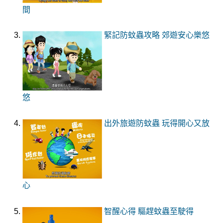
間
緊記防蚊蟲攻略 郊遊安心樂悠
悠
出外旅遊防蚊蟲 玩得開心又放
心
智醒心得 驅趕蚊蟲至駛得