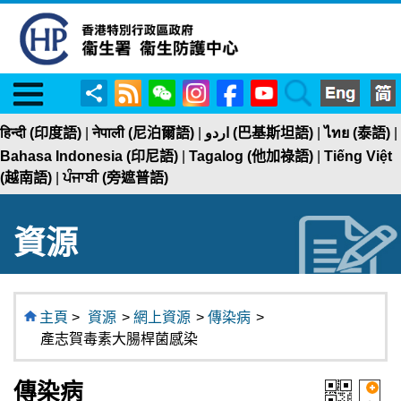
Menu
RSS
WeChat
Instagram
Facebook
YouTube
Search
分
享
हिन्दी (印度語)
|
नेपाली (尼泊爾語)
|
اردو (巴基斯坦語)
|
ไทย (泰語)
|
Bahasa Indonesia (印尼語)
|
Tagalog (他加祿語)
|
Tiếng Việt
(越南語)
|
ਪੰਜਾਬੀ (旁遮普語)
資源
主頁
>
資源
>
網上資源
>
傳染病
>
產志賀毒素大腸桿菌感染
傳染病