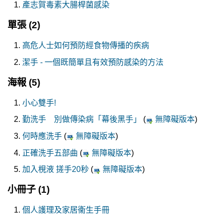
產志賀毒素大腸桿菌感染
單張
(2)
高危人士如何預防經食物傳播的疾病
潔手 - 一個既簡單且有效預防感染的方法
海報
(5)
小心雙手!
勤洗手 別做傳染病「幕後黑手」
(
無障礙版本
)
何時應洗手
(
無障礙版本
)
正確洗手五部曲
(
無障礙版本
)
加入梘液 搓手20秒
(
無障礙版本
)
小冊子
(1)
個人護理及家居衞生手冊