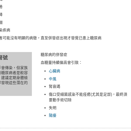
倦
降
糊
染疾病
者可能沒有明顯的病徵，直至併發症出現才發覺已患上糖尿病
糖尿病的併發症
血糖量持續偏高會引致：
不會傳染，但家族
心臟病
患糖尿病者是較容
，建議定期身體檢
中風
早發現這些潛在的
腎衰竭
傷口受細菌感染不能痊癒(尤其是足部)，最終須
要動手術切除
失明
陽痿