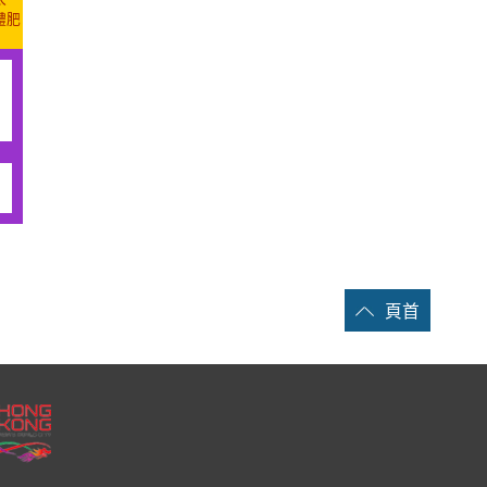
體肥
頁首