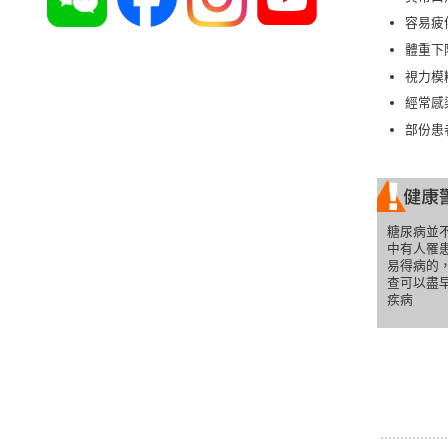
容易疲
體重下
視力模
經常感
部份患
糖尿病並
中有人罹
易得病的
查可以盡
疾病