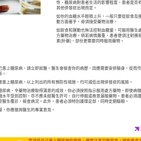
性、糖尿病對患者生活的影響程度，患者是否
其他併發症出現而定。
如你的血糖水平輕微上升，一般只要從飲食及
動方面著手，毋須接受藥物治療。
如飲食和運動也無法控制血糖量，可服用醫生
方藥物治療。倘若病情嚴重，患者便須注射胰
素(針藥)，部份更需要同時服用藥物。
己患上糖尿病，請立即就醫。醫生會檢查你的病歷，因應需要安排驗身，從而
斷。
實患上糖尿病，以上列出的所有預防性措施，均可減低出現併發症的風險。
糖尿病，令藥物治療取得滿意的成效，你必須按照指示服用處方藥物。即使病
糖水平受到控制，亦不應未經醫生許可，自行停服或故意漏服藥物。患者必須
受醫生覆診，檢查病況。此外，患者必須特別護理足部，同時定期驗眼。
疑，你應徵詢醫生的專業意見。
要減低自己患上糖尿病的風險，便要注意均衡飲食，避免進食