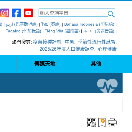
語)
|
اردو (巴基斯坦語)
|
ไทย (泰語)
|
Bahasa Indonesia (印尼語)
|
Tagalog (他加祿語)
|
Tiếng Việt (越南語)
|
ਪੰਜਾਬੀ (旁遮普語)
|
熱門搜尋:
疫苗接種計劃
,
中暑
,
季節性流行性感冒
,
2025/26年度人口健康調查
,
心理健康
傳媒天地
其他