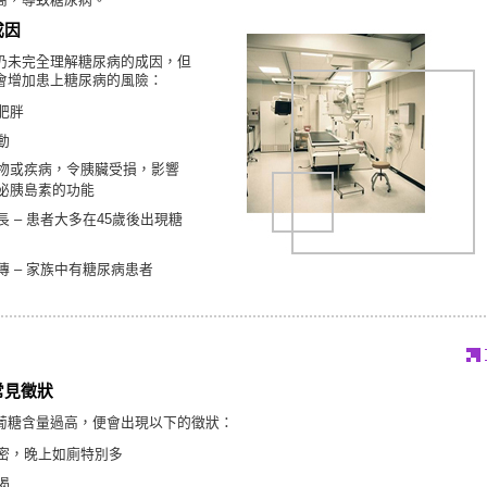
成因
仍未完全理解糖尿病的成因，但
會增加患上糖尿病的風險：
肥胖
動
物或疾病，令胰臟受損，影響
泌胰島素的功能
長 – 患者大多在45歲後出現糖
傳 – 家族中有糖尿病患者
常見徵狀
葡糖含量過高，便會出現以下的徵狀：
密，晚上如廁特別多
渴