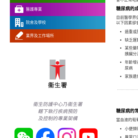
糖尿病的
醫護專業
目前醫學界
院舍及學校
以下因素卻
過重或
業界及工作場所
缺乏運
某些藥
胰臟分
年齡增
尿病
家族遺
衞生防護中心乃衞生署
糖尿病的
轄下執行疾病預防
及控制的專業架構
當血液的萄
小便頻
異常口