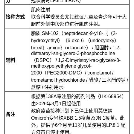
分
冠状病毒LP.8.1 mRNA）
肌肉注射
接种方式
联合科学委员会尤其建议儿童及青少年可于大
腿前外侧中段部位进行肌肉注射。
脂质 SM-102（heptadecan-9-yl 8-｛（2-
hydroxyethyl）〔6-oxo-6-（undecyloxy）
hexyl〕amino｝octanoate） / 胆固醇 / 1,2-
distearoyl-sn-glycero-3-phosphocholine
辅料
（DSPC） / 1,2-Dimyristoyl-rac-glycero-3-
methoxypolyethylene glycol-
2000（PEG2000-DMG）/ trometamol /
trometamol hydrochloride / 醋酸 / 三水醋酸钠 /
蔗糖 / 注射用水
根据第138A章注册的药剂制品（HK-68954）
由2026年3月1日起使用
政府疫苗接种计划下已停止使用
莫德纳
备注
Omicron变异株XBB.1.5疫苗
及JN.1疫苗
。此
外，提供予6个月至11岁儿童使用的LP.8.1 配
方疫苗已停止使用。