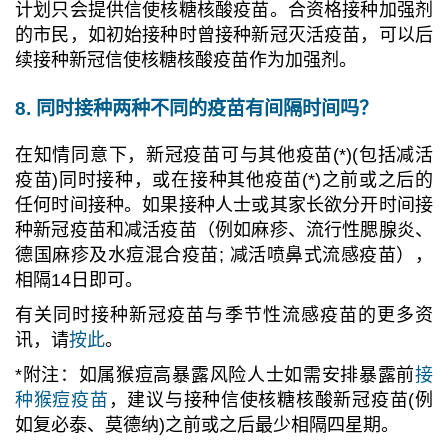
计划只会提供信使核糖核酸疫苗。合资格接种加强剂
的市民，如初始接种时曾接种新冠灭活疫苗，可以后
续接种新冠信使核糖核酸疫苗作为加强剂。
8. 同时接种两种不同的疫苗有间隔时间吗？
在知情同意下，新冠疫苗可与其他疫苗(*)(包括减活
疫苗)同时接种，或在接种其他疫苗(*)之前或之后的
任何时间接种。如果接种人士或其家长欲分开时间接
种新冠疫苗和减活疫苗（例如麻疹、流行性腮腺炎、
德国麻疹及水痘混合疫苗; 减活喷鼻式流感疫苗），
相隔14日即可。
有关同时接种新冠疫苗与季节性流感疫苗的更多资
讯，请
按此
。
*附注：如属猴痘高暴露风险人士如需安排暴露前
接
种猴痘疫苗
，建议与接种信使核糖核酸新冠疫苗(例
如复必泰、莫德纳)之前或之后最少相隔四星期。