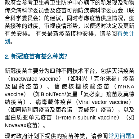
政府会参考卫生署卫生防护中心辖下的新发现及动物
传染病科学委员会及疫苗可预防疾病科学委员会
（
联
合科学委员会
）
的建议，同时考虑疫苗供应情况，疫
苗接种的进度，审视疫情形势，以便适时决定及更新
有关安排。 有关最新疫苗接种安排，请参阅
有关计
划
。
2. 新冠疫苗有甚么种类？
新冠疫苗主要分为四种不同技术平台，包括灭活疫苗
（
Inactivated vaccine
）
（
如科兴「克尔来福」疫苗
及国药疫苗
）
、信使核糖核酸疫苗
（
mRNA
vaccine
）
（
如BioNTech/复星「复必泰」疫苗及莫德
纳疫苗）、病毒载体疫苗
（
Viral vector vaccine）
（
如阿斯利康疫苗及康希诺「克威莎」疫苗），以及
蛋白质亚单元疫苗
（
Protein subunit vaccine）
（
如
Novavax疫苗
）
。
现时政府计划下提供的疫苗种类，请参阅
常见问题3