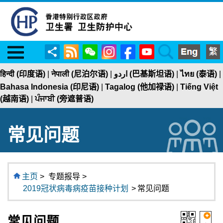
Menu
RSS
WeChat
Instagram
Facebook
YouTube
Search
分
享
हिन्दी (印度语)
|
नेपाली (尼泊尔语)
|
اردو (巴基斯坦语)
|
ไทย (泰语)
|
Bahasa Indonesia (印尼语)
|
Tagalog (他加禄语)
|
Tiếng Việt
(越南语)
|
ਪੰਜਾਬੀ (旁遮普语)
常见问题
主页
>
专题报导 >
2019冠状病毒病疫苗接种计划
>
常见问题
常见问题