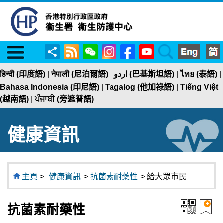
Menu
RSS
WeChat
Instagram
Facebook
YouTube
Search
分
享
हिन्दी (印度語)
|
नेपाली (尼泊爾語)
|
اردو (巴基斯坦語)
|
ไทย (泰語)
|
Bahasa Indonesia (印尼語)
|
Tagalog (他加祿語)
|
Tiếng Việt
(越南語)
|
ਪੰਜਾਬੀ (旁遮普語)
健康資訊
主頁
>
健康資訊
>
抗菌素耐藥性
>
給大眾市民
抗菌素耐藥性