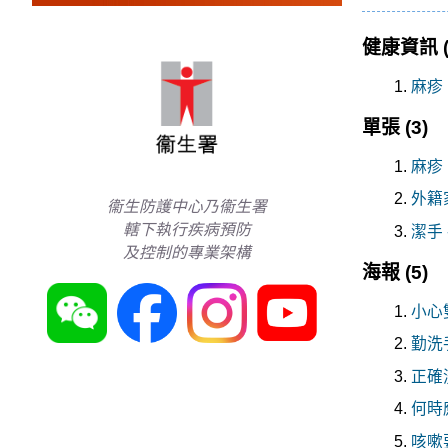
健康資訊
麻疹
單張
(3)
麻疹
外籍
衞生防護中心乃衞生署
轄下執行疾病預防
潔手
及控制的專業架構
海報
(5)
小心
勤洗
正確
何時
咳嗽