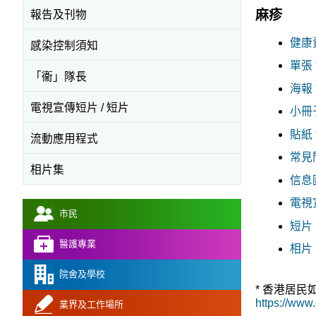
麻疹
報告及刊物
健康資
感染控制須知
單張 *
「衞」隊長
海報 *
電視宣傳短片 / 短片
小冊子 
貼紙 *
流動應用程式
常見問
相片集
信息圖
電視宣
市民
短片 
醫護專業
相片 
院舍及學校
* 香港居
https://www.
業界及工作場所