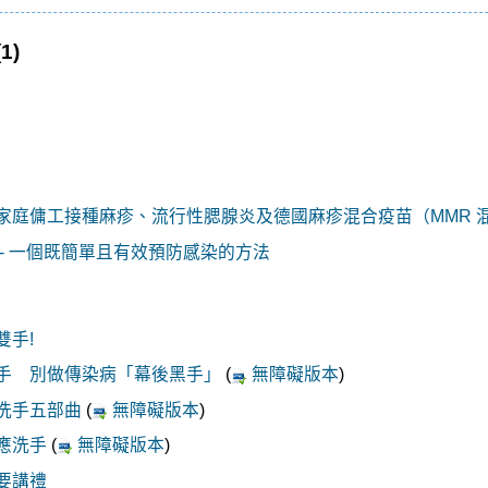
(1)
家庭傭工接種麻疹、流行性腮腺炎及德國麻疹混合疫苗（MMR 
 - 一個既簡單且有效預防感染的方法
雙手!
手 別做傳染病「幕後黑手」
(
無障礙版本
)
洗手五部曲
(
無障礙版本
)
應洗手
(
無障礙版本
)
要講禮