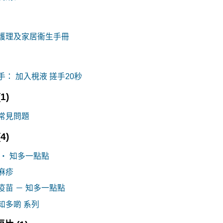
護理及家居衞生手冊
手： 加入梘液 搓手20秒
(1)
常見問題
(4)
 ‧ 知多一點點
麻疹
疫苗 － 知多一點點
知多啲 系列