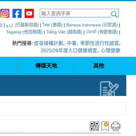
語)
|
اردو (巴基斯坦語)
|
ไทย (泰語)
|
Bahasa Indonesia (印尼語)
|
Tagalog (他加祿語)
|
Tiếng Việt (越南語)
|
ਪੰਜਾਬੀ (旁遮普語)
|
熱門搜尋:
疫苗接種計劃
,
中暑
,
季節性流行性感冒
,
2025/26年度人口健康調查
,
心理健康
傳媒天地
其他