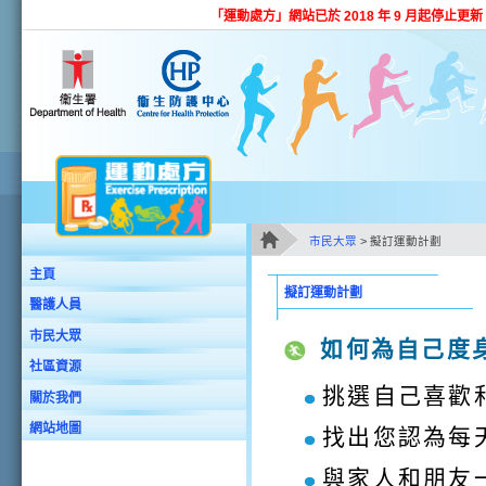
跳至主要內容
「運動處方」網站已於 2018 年 9 月起停
市民大眾
> 擬訂運動計劃
主要內容
主頁
擬訂運動計劃
醫護人員
市民大眾
如何為自己度
社區資源
挑選自己喜歡
關於我們
網站地圖
找出您認為每
與家人和朋友