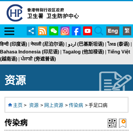
Menu
RSS
WeChat
Instagram
Facebook
YouTube
Search
分
享
हिन्दी (印度语)
|
नेपाली (尼泊尔语)
|
اردو (巴基斯坦语)
|
ไทย (泰语)
|
Bahasa Indonesia (印尼语)
|
Tagalog (他加禄语)
|
Tiếng Việt
(越南语)
|
ਪੰਜਾਬੀ (旁遮普语)
资源
主页
>
资源
>
网上资源
>
传染病
>
手足口病
传染病