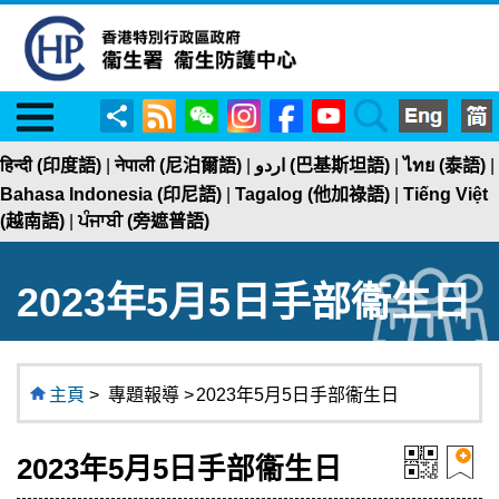
Menu
RSS
WeChat
Instagram
Facebook
YouTube
Search
分
享
हिन्दी (印度語)
|
नेपाली (尼泊爾語)
|
اردو (巴基斯坦語)
|
ไทย (泰語)
|
Bahasa Indonesia (印尼語)
|
Tagalog (他加祿語)
|
Tiếng Việt
(越南語)
|
ਪੰਜਾਬੀ (旁遮普語)
2023年5月5日手部衞生日
主頁
>
專題報導 >
2023年5月5日手部衞生日
2023年5月5日手部衞生日