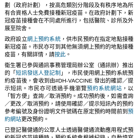
劃（政府計劃），按高危類別分階段及有秩序地為所
有合資格人士免費接種新冠疫苗。在政府計劃下，新
冠疫苗接種會在不同處所進行，包括醫院、診所及外
展至院舍。
政府設立
網上預約系統
，供市民預約在指定地點接種
新冠疫苗。市民亦可到其他無須網上預約的地點接種
疫苗，有關詳情，請
按此
。
衞生署已參與通訊事務管理局辦公室（通訊辦）推出
的「
短訊發送人登記制
」，市民使用網上預約系統預
約疫苗後，會收到由#DH-VACCINE 發出的確認／提
示短訊。市民亦可透過手機瀏覽
預約系統網站
，以
「智方便」查詢／取消預約。成功預約後，如需查詢
／更改／取消預約，請使用確認／提示短訊內的預約
參考編號及身份證明文件號碼在原定預約時間前到
預
約網站
更改預約。
已登記醫健通的公眾人士透過醫健通流動應用程式預
約新冠疫苗接種時，預約系統會根據紀錄，自動填寫