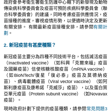
政府會參考衞生署衞生防護中心轄下的新發現及動物
傳染病科學委員會及疫苗可預防疾病科學委員會
（
聯
合科學委員會
）
的建議，同時考慮疫苗供應情況，疫
苗接種的進度，審視疫情形勢，以便適時決定及更新
有關安排。 有關最新疫苗接種安排，請參閱
有關計
劃
。
2. 新冠疫苗有甚麼種類？
新冠疫苗主要分為四種不同技術平台，包括滅活疫苗
（
Inactivated vaccine
）
（
如科興「克爾來福」疫苗
及國藥疫苗
）
信使核糖核酸疫苗
（
mRNA vaccine
）
（
如BioNTech/復星「復必泰」疫苗及莫德納疫
苗）、病毒載體疫苗
（
Viral vector vaccine）
（
如阿
斯利康疫苗及康希諾「克威莎」疫苗），以及蛋白質
亞單元疫苗
（
Protein subunit vaccine）
（
如Novavax
疫苗
）
。
現時政府計劃下提供的疫苗種類，請參閱
常見問題3