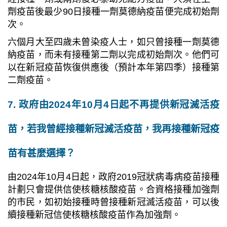
劑疫苗後最少
90
日接種一劑莫德納疫苗便完成初始劑
次。
六個月大至四歲未曾染疫人士，如只曾接種一劑莫德
納疫苗，而未有接種第二劑以完成初始劑次。他們可
以在新冠疫苗恢復供應後（預計本年第四季）接種第
二劑疫苗。
7. 政府由2024年10月4日起不再提供新冠滅活疫
苗，若我曾經接種新冠滅活疫苗，我再接種新冠疫
苗有甚麼選擇？
由
2024
年
10
月
4
日起，政府
2019
冠狀病毒病疫苗接種
計劃只會提供信使核糖核酸疫苗。合資格接種加強劑
的市民，如初始接種時曾接種新冠滅活疫苗，可以後
續接種新冠信使核糖核酸疫苗作為加強劑。