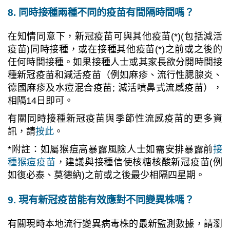
8. 同時接種兩種不同的疫苗有間隔時間嗎？
在知情同意下，新冠疫苗可與其他疫苗(*)(包括減活
疫苗)同時接種，或在接種其他疫苗(*)之前或之後的
任何時間接種。如果接種人士或其家長欲分開時間接
種新冠疫苗和減活疫苗（例如麻疹、流行性腮腺炎、
德國麻疹及水痘混合疫苗; 減活噴鼻式流感疫苗），
相隔14日即可。
有關同時接種新冠疫苗與季節性流感疫苗的更多資
訊，請
按此
。
*附註：如屬猴痘高暴露風險人士如需安排暴露前
接
種猴痘疫苗
，建議與接種信使核糖核酸新冠疫苗(例
如復必泰、莫德納)之前或之後最少相隔四星期。
9. 現有新冠疫苗能有效應對不同變異株嗎？
有關現時本地流行變異病毒株的最新監測數據，請瀏