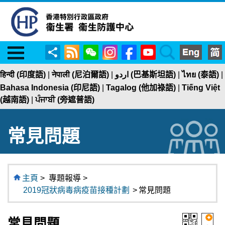
Menu
RSS
WeChat
Instagram
Facebook
YouTube
Search
分
享
हिन्दी (印度語)
|
नेपाली (尼泊爾語)
|
اردو (巴基斯坦語)
|
ไทย (泰語)
|
Bahasa Indonesia (印尼語)
|
Tagalog (他加祿語)
|
Tiếng Việt
(越南語)
|
ਪੰਜਾਬੀ (旁遮普語)
常見問題
主頁
>
專題報導 >
2019冠狀病毒病疫苗接種計劃
>
常見問題
常見問題