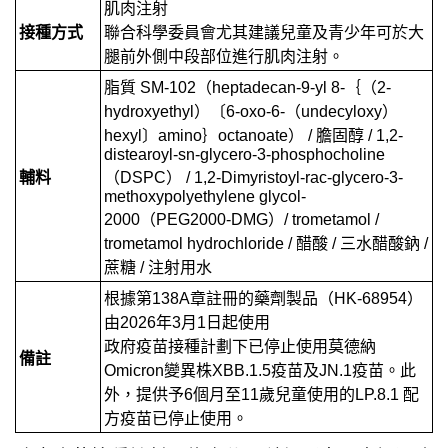
肌肉注射
接種方式
聯合科學委員會尤其建議兒童及青少年可於大
腿前外側中段部位進行肌肉注射。
脂質 SM-102（heptadecan-9-yl 8-｛（2-
hydroxyethyl）〔6-oxo-6-（undecyloxy）
hexyl〕amino｝octanoate） / 膽固醇 / 1,2-
distearoyl-sn-glycero-3-phosphocholine
輔料
（DSPC） / 1,2-Dimyristoyl-rac-glycero-3-
methoxypolyethylene glycol-
2000（PEG2000-DMG）/ trometamol /
trometamol hydrochloride / 醋酸 / 三水醋酸鈉 /
蔗糖 / 注射用水
根據
第
138A
章註冊的藥劑製品（
HK-68954
）
由
2026
年
3
月
1
日起使用
政府疫苗接種計劃下已停止使用
莫德納
備註
Omicron
變異株
XBB.1.5
疫苗
及JN.1疫苗
。此
外，提供予6個月至11歲兒童使用的LP.8.1 配
方疫苗已停止使用。