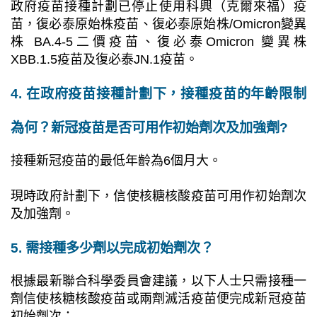
政府疫苗接種計劃已停止使用科興
（克爾來福）
疫
苗，復必泰原始株疫苗、
復必泰
原始株
/Omicron
變異
株
BA.4-5
二價疫苗、
復必泰
Omicron
變異株
XBB.1.5
疫苗
及
復必泰
JN.1
疫苗
。
4. 在政府疫苗接種計劃下，接種疫苗的年齡限制
為何？新冠疫苗是否可用作初始劑次及加強劑?
接種新冠疫苗的最低年齡為6個月大。
現時政府計劃下，信使核糖核酸疫苗可用作初始劑次
及加強劑。
5. 需接種多少劑以完成初始劑次？
根據最新聯合科學委員會建議，以下人士只需接種一
劑信使核糖核酸疫苗或兩劑滅活疫苗便完成新冠疫苗
初始劑次：