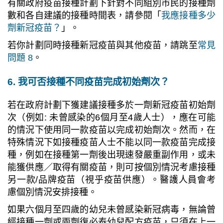
有關政府疫苗接種計劃下針對不同組別市民的接種劑
數和各自建議的接種時間表，請參閱「
我應接種多少
劑新冠疫苗？
」。
若你計劃
同時接種
新冠疫苗與其他疫苗，請跳至
常見
問題 8
。
6. 我可否接種不同疫苗完成初始劑次？
若在政府計劃下獲建議接種多於一劑新冠疫苗初始劑
次（例如: 未曾感染的6個月至4歲人士），應在可能
的情況下使用同一款疫苗以完成初始劑次。然而，在
特殊情況下如接種疫苗人士不能以同一款疫苗完成接
種，例如在接種第一劑後出現速發嚴重副作用，或未
能獲供應／取得有關疫苗，則可按個別情況考慮接種
另一款/品牌疫苗（視乎疫苗供應）。醫護人員會考
慮個別情況安排接種。
如果六個月至四歲的幼兒未曾感染新冠病毒，無論曾
經接種一劑或兩劑復必泰幼兒配方疫苗，只須在上一