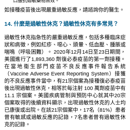
口服抗過敏藥物無效。
如接種疫苗後出現嚴重過敏反應，請諮詢你的醫生。
14. 什麼是過敏性休克？過敏性休克有多常見？
過敏性休克指急性的嚴重過敏反應，包括多種臨床症
狀和病徵，例如紅疹、噁心、頭暈、低血壓、腫脹或
喘鳴（呼吸困難）。 2020年12月14日至23日期間，
美國進行了1,893,360 劑復必泰疫苗的第一劑接種。
在當地衞生部門疫苗不良反應事件報告系統
（Vaccine Adverse Event Reporting System）接獲
的不良反應事件當中，有21宗個案為接種復必泰疫苗
後出現過敏性休克，相等於每注射 100 萬劑疫苗中有
11.1 宗個案。美國疾病管制與預防中心就其中20宗
個案取得的後續資料顯示，出現過敏性休克的人士均
已康復或出院。在該21宗個案中，17名（81%）患者
曾有敏感或過敏反應的記錄，7名患者曾有過敏性休
克的記錄。