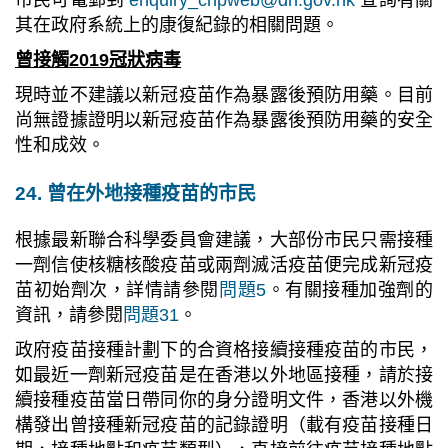
市民可電郵到
enquiry_chpweb@dh.gov.hk
查詢有關
其在政府系統上的康復紀錄的相關問題。
曾接觸2019冠狀病毒
現時並不建議以新冠疫苗作為暴露後預防用藥。目前
尚無證據證明以新冠疫苗作為暴露後預防用藥的安全
性和成效。
24. 曾在外地接種疫苗的市民
根據最新聯合科學委員會建議，大部份市民只需接種
一劑信使核糖核酸疫苗或兩劑滅活疫苗便完成新冠疫
苗初始劑次，詳情請參閱
問題5
。
有關接種加強劑的
資訊，請參閱
問題31
。
政府疫苗接種計劃下的合資格接續接種疫苗的市民，
如最近一劑新冠疫苗是在香港以外地區接種，請於接
續接種疫苗當日帶同你的身分證明文件，香港以外機
構發出曾接種新冠疫苗的記錄證明（載有疫苗接種日