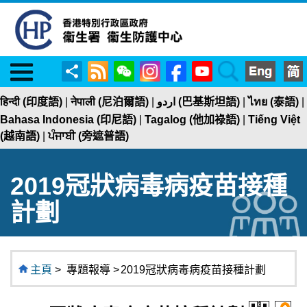
Menu
RSS
WeChat
Instagram
Facebook
YouTube
Search
分
享
हिन्दी (印度語)
|
नेपाली (尼泊爾語)
|
اردو (巴基斯坦語)
|
ไทย (泰語)
|
Bahasa Indonesia (印尼語)
|
Tagalog (他加祿語)
|
Tiếng Việt
(越南語)
|
ਪੰਜਾਬੀ (旁遮普語)
2019冠狀病毒病疫苗接種
計劃
主頁
>
專題報導 >
2019冠狀病毒病疫苗接種計劃