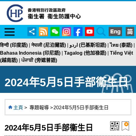
Menu
RSS
WeChat
Instagram
Facebook
YouTube
Search
分
享
हिन्दी (印度語)
|
नेपाली (尼泊爾語)
|
اردو (巴基斯坦語)
|
ไทย (泰語)
|
Bahasa Indonesia (印尼語)
|
Tagalog (他加祿語)
|
Tiếng Việt
(越南語)
|
ਪੰਜਾਬੀ (旁遮普語)
2024年5月5日手部衞生日
主頁
>
專題報導 >
2024年5月5日手部衞生日
2024年5月5日手部衞生日