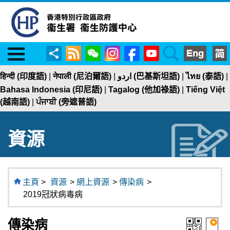
Menu
RSS
WeChat
Instagram
Facebook
YouTube
Search
分
享
हिन्दी (印度語)
|
नेपाली (尼泊爾語)
|
اردو (巴基斯坦語)
|
ไทย (泰語)
|
Bahasa Indonesia (印尼語)
|
Tagalog (他加祿語)
|
Tiếng Việt
(越南語)
|
ਪੰਜਾਬੀ (旁遮普語)
資源
主頁
>
資源
>
網上資源
>
傳染病
>
2019冠狀病毒病
傳染病