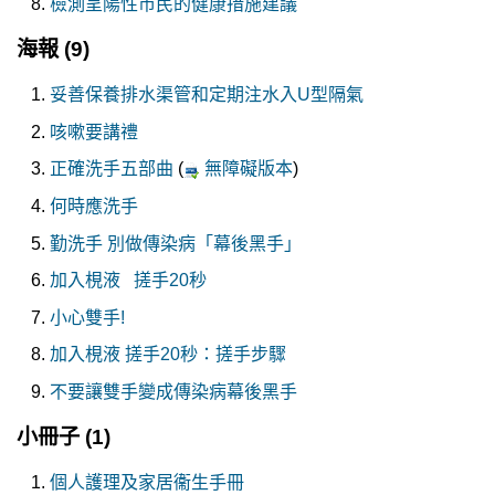
檢測呈陽性市民的健康措施建議
海報
(9)
妥善保養排水渠管和定期注水入U型隔氣
咳嗽要講禮
正確洗手五部曲
(
無障礙版本
)
何時應洗手
勤洗手 別做傳染病「幕後黑手」
加入梘液 搓手20秒
小心雙手!
加入梘液 搓手20秒：搓手步驟
不要讓雙手變成傳染病幕後黑手
小冊子
(1)
個人護理及家居衞生手冊