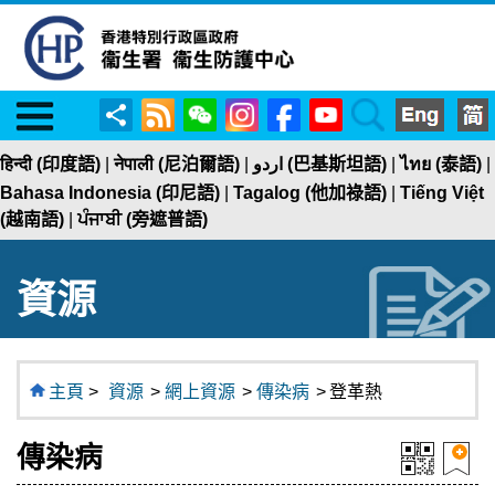
Menu
RSS
WeChat
Instagram
Facebook
YouTube
Search
分
享
हिन्दी (印度語)
|
नेपाली (尼泊爾語)
|
اردو (巴基斯坦語)
|
ไทย (泰語)
|
Bahasa Indonesia (印尼語)
|
Tagalog (他加祿語)
|
Tiếng Việt
(越南語)
|
ਪੰਜਾਬੀ (旁遮普語)
資源
主頁
>
資源
>
網上資源
>
傳染病
>
登革熱
傳染病