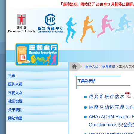
跳至主要內容
「运动处方」网站已于 2018 年 9 月起停
医护人员
>
参考资讯
> 工具及表
主要內容
主页
工具及表格
医护人员
市民大众
改变阶段评估表
(
社区资源
体能活动适应能力
关于我们
AHA / ACSM Health / Fi
网站地图
Questionnaire
(只备英