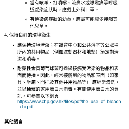
當有咳嗽、打噴嚏、流鼻水或喉嚨痛等呼吸
道感染症狀時，應戴上外科口罩。
有傳染病症狀的幼童，應盡可能減少接觸其
他兒童。
4. 保持良好的環境衞生
應保持環境清潔；在體育中心和公共浴室等公眾場
所內的共用物品（例如運動器材和地墊）須定期清
潔和消毒。
耐藥性金黃葡萄球菌可透過接觸受污染的物品和表
面而傳播。因此，經常接觸到的物品和表面（如家
具、坐廁、門把及其他共用物品等） 應經常清洗，
並以稀釋的家用漂白水消毒。有關使用漂白水的資
訊，可參閱以下網頁﹕
https://www.chp.gov.hk/files/pdf/the_use_of_bleach
_chi.pdf
其他語言