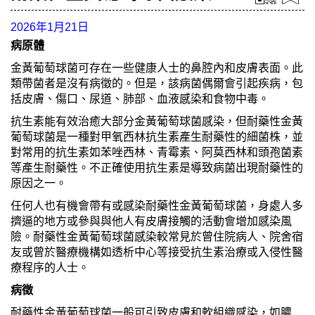
2026年1月21日
病原體
金黃葡萄球菌可存在一些健康人士的鼻腔內和皮膚表面。此
類帶菌者是沒有病徵的。但是，該病菌偶爾會引起疾病，包
括皮膚、傷口、尿道、肺部、血液感染和食物中毒。
抗生素能有效治癒大部分金黃葡萄球菌感染，但耐藥性金黃
葡萄球菌是一種對甲氧西林抗生素產生耐藥性的細菌株，並
對常用的抗生素如苯唑西林、青霉素、阿莫西林和頭孢菌素
等產生耐藥性。不正確使用抗生素是導致病菌出現耐藥性的
原因之一。
任何人也有機會帶有或感染耐藥性金黃葡萄球菌，身處人多
擠逼的地方或參與與他人有皮膚接觸的活動會增加感染風
險。耐藥性金黃葡萄球菌感染較常見於曾住院病人、院舍宿
友或曾於醫療機構如透析中心等接受抗生素治療或入侵性醫
療程序的人士。
病徵
耐藥性金黃葡萄球菌一般可引致皮膚和軟組織感染，如膿