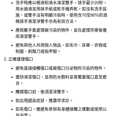
洗手時應以梘液和清水清潔雙手，搓手最少20秒，
用水過清並用抹手紙或乾手機弄乾。如沒有洗手設
施，或雙手沒有明顯污垢時，使用含70至80%的酒
精搓手液潔淨雙手亦為有效方法。
應佩戴手套處理被污染的物件，並在處理完畢後徹
底清潔雙手。
避免與他人共用個人物品，如毛巾、床單、衣物或
制服、剃鬚刀或指甲鉗。
2. 正確護理傷口
避免直接接觸傷口或被傷口分泌物所污染的物件。
盡快清潔傷口，並用防水敷料妥善覆蓋傷口直至癒
合。
觸摸傷口前、後須潔淨雙手。
如出現感染症狀，應盡早求診。
如有傷口，應避免參與有身體接觸之運動或使用公
共浴室。