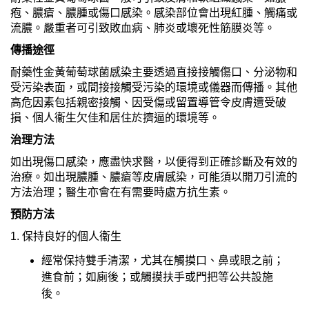
疱、膿瘡、膿腫或傷口感染。感染部位會出現紅腫、觸痛或
流膿。嚴重者可引致敗血病、肺炎或壞死性筋膜炎等。
傳播途徑
耐藥性金黃葡萄球菌感染主要透過直接接觸傷口、分泌物和
受污染表面，或間接接觸受污染的環境或儀器而傳播。其他
高危因素包括親密接觸、因受傷或留置導管令皮膚遭受破
損、個人衞生欠佳和居住於擠逼的環境等。
治理方法
如出現傷口感染，應盡快求醫，以便得到正確診斷及有效的
治療。如出現膿腫、膿瘡等皮膚感染，可能須以開刀引流的
方法治理；醫生亦會在有需要時處方抗生素。
預防方法
1. 保持良好的個人衞生
經常保持雙手清潔，尤其在觸摸口、鼻或眼之前；
進食前；如廁後；或觸摸扶手或門把等公共設施
後。