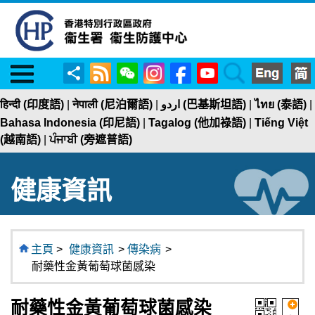
Menu
RSS
WeChat
Instagram
Facebook
YouTube
Search
分
享
हिन्दी (印度語)
|
नेपाली (尼泊爾語)
|
اردو (巴基斯坦語)
|
ไทย (泰語)
|
Bahasa Indonesia (印尼語)
|
Tagalog (他加祿語)
|
Tiếng Việt
(越南語)
|
ਪੰਜਾਬੀ (旁遮普語)
健康資訊
主頁
>
健康資訊
>
傳染病
>
耐藥性金黃葡萄球菌感染
耐藥性金黃葡萄球菌感染