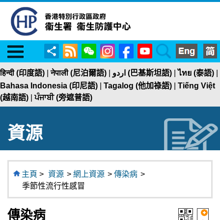
Menu
RSS
WeChat
Instagram
Facebook
YouTube
Search
分
享
हिन्दी (印度語)
|
नेपाली (尼泊爾語)
|
اردو (巴基斯坦語)
|
ไทย (泰語)
|
Bahasa Indonesia (印尼語)
|
Tagalog (他加祿語)
|
Tiếng Việt
(越南語)
|
ਪੰਜਾਬੀ (旁遮普語)
資源
主頁
>
資源
>
網上資源
>
傳染病
>
季節性流行性感冒
傳染病