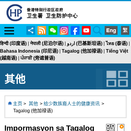
Menu
RSS
WeChat
Instagram
Facebook
YouTube
Search
分
享
हिन्दी (印度语)
|
नेपाली (尼泊尔语)
|
اردو (巴基斯坦语)
|
ไทย (泰语)
|
Bahasa Indonesia (印尼语)
|
Tagalog (他加禄语)
|
Tiếng Việt
(越南语)
|
ਪੰਜਾਬੀ (旁遮普语)
其他
主页
>
其他
>
给少数族裔人士的健康资讯
>
Tagalog (他加禄语)
Impormasyon sa Tagalog