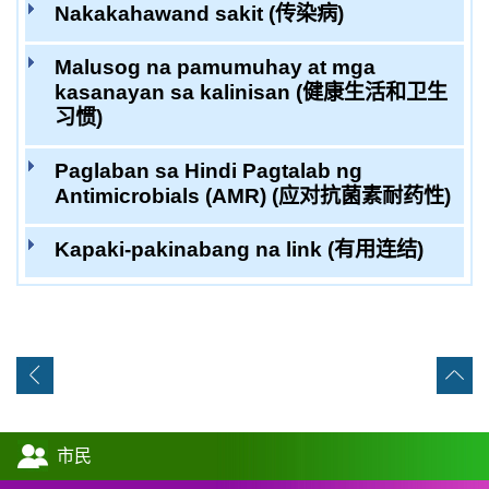
Nakakahawand sakit (传染病)
Malusog na pamumuhay at mga
kasanayan sa kalinisan (健康生活和卫生
习惯)
Paglaban sa Hindi Pagtalab ng
Antimicrobials (AMR) (应对抗菌素耐药性)
Kapaki-pakinabang na link (有用连结)
市民